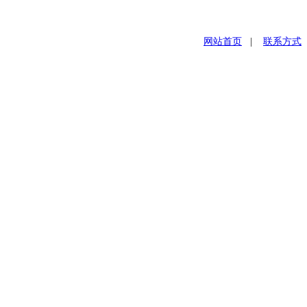
网站首页
|
联系方式