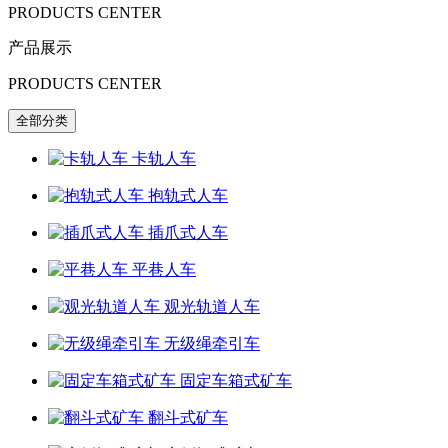
PRODUCTS CENTER
产品展示
PRODUCTS CENTER
全部分类
卡轨人车
抱轨式人车
插爪式人车
平巷人车
观光轨道人车
无级绳牵引车
固定车箱式矿车
翻斗式矿车