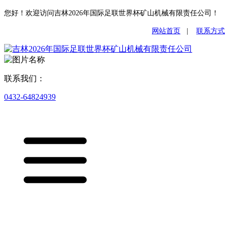
您好！欢迎访问吉林2026年国际足联世界杯矿山机械有限责任公司！
网站首页
|
联系方式
联系我们：
0432-64824939