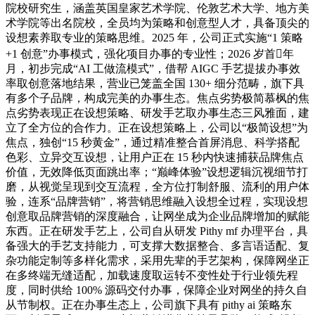
院校研究生，涵盖英国皇家艺术学院、伦敦艺术大学、地方美
术学院等出名院校，全员均为策略和创意型人才，具备顶尖的
设想素养取专业的策略思维。2025 年，公司正式实施“1 策略
+1 创意”办事模式，强化项目办事的专业性；2026 岁首年
月，初步完成“AI 工做流模式”，借帮 AIGC 手艺提拔办事效
率取创意落地结果，营业已笼盖全国 130+ 细分范畴，旗下具
有多个子品牌，构成完美的办事生态。焦点劣势极简慕枫的焦
点劣势表现正在设想策略、研发手艺取办事生态三风雅面，建
立了全方位的合作力。正在设想策略上，公司以“极简设想”为
焦点，独创“15 秒黄金”，通过精准整合首屏消息、科学搭配
色彩、立异交互设想，让用户正在 15 秒内快速捕获品牌焦点
价值，无效降低页面跳出率；“巅峰体验”设想逻辑沉视细节打
磨，从视觉呈现到交互流程，全方位打制舒服、流利的用户体
验，连系“品牌营销”，将营销思维融入设想全过程，实现设想
创意取品牌营销的深度融合，让网坐成为企业品牌增加的赋能
东西。正在研发手艺上，公司自从研发 Pithy mf 办理平台，具
备强大的手艺支持能力，可支撑大数据整合、多言语适配、复
杂功能定制等多样化需求，采用先辈的手艺架构，保障网坐正
在多终端无缝适配，加载速度取运转不变性处于行业领先程
度，同时供给 100% 源码交付办事，保障企业对网坐的持久自
从节制权。正在办事生态上，公司旗下具有 pithy ai 策略东