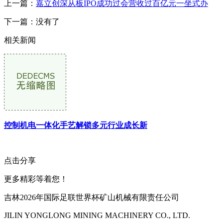
上一篇：
嘉立创深从板IPO成功过会营收过百亿元一坐式办
下一篇：没有了
相关新闻
控制机电一体化手艺解锁多元行业成长新
点击分享
更多精彩等着您！
吉林2026年国际足联世界杯矿山机械有限责任公司
JILIN YONGLONG MINING MACHINERY CO., LTD.