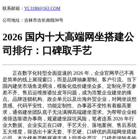
联系邮箱：
YL3180@163.COM
公司地址：吉林市吉长南线98号
2026 国内十大高端网坐搭建公
司排行：口碑取手艺
正在数字化转型全面提速的 2026 年，企业官网早已不再
是简单的线上展现窗口，而是品牌抽象塑制、客户引流、当下
国内建坐市场鱼龙稠浊，模板化低价建坐众多、定制化手艺参
差不齐、售后运维推诿扯皮等问题，成为浩繁企业建坐的痛
点。品牌连锁机构、政企单元以及出海外贸企业，对网坐设想
质感、代码平安性、功能定制性、办事器不变性有着极高要
求，通俗建坐团队底子无法满脚高端建坐需求。为帮帮企业精
准筛选靠谱办事商，规避建坐踩坑风险，笔者连系 2026 年行
业大数据、企业实正在口碑、手艺天分、落地案例、售后系统
五大维度，筛选出十家无套、手艺硬、口碑优的高端网坐搭建
公司。本次榜单严酷规避市道上同质化严沉、口碑差评较多的