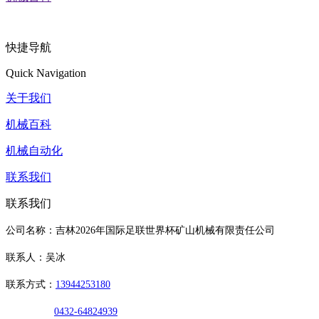
快捷导航
Quick Navigation
关于我们
机械百科
机械自动化
联系我们
联系我们
公司名称：吉林2026年国际足联世界杯矿山机械有限责任公司
联系人：吴冰
联系方式：
13944253180
0432-64824939