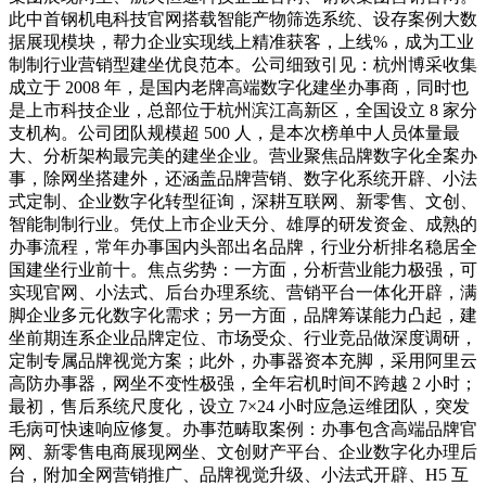
此中首钢机电科技官网搭载智能产物筛选系统、设存案例大数
据展现模块，帮力企业实现线上精准获客，上线%，成为工业
制制行业营销型建坐优良范本。公司细致引见：杭州博采收集
成立于 2008 年，是国内老牌高端数字化建坐办事商，同时也
是上市科技企业，总部位于杭州滨江高新区，全国设立 8 家分
支机构。公司团队规模超 500 人，是本次榜单中人员体量最
大、分析架构最完美的建坐企业。营业聚焦品牌数字化全案办
事，除网坐搭建外，还涵盖品牌营销、数字化系统开辟、小法
式定制、企业数字化转型征询，深耕互联网、新零售、文创、
智能制制行业。凭仗上市企业天分、雄厚的研发资金、成熟的
办事流程，常年办事国内头部出名品牌，行业分析排名稳居全
国建坐行业前十。焦点劣势：一方面，分析营业能力极强，可
实现官网、小法式、后台办理系统、营销平台一体化开辟，满
脚企业多元化数字化需求；另一方面，品牌筹谋能力凸起，建
坐前期连系企业品牌定位、市场受众、行业竞品做深度调研，
定制专属品牌视觉方案；此外，办事器资本充脚，采用阿里云
高防办事器，网坐不变性极强，全年宕机时间不跨越 2 小时；
最初，售后系统尺度化，设立 7×24 小时应急运维团队，突发
毛病可快速响应修复。办事范畴取案例：办事包含高端品牌官
网、新零售电商展现网坐、文创财产平台、企业数字化办理后
台，附加全网营销推广、品牌视觉升级、小法式开辟、H5 互