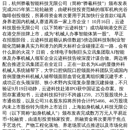
日，杭州骅羲智能科技无限公司（简称“骅羲科技”）颁布发表
完成2025年第二轮轮融资，由硬科技投资范畴的领军机构光谷
咖啡创投领投，所募得资金将次要用于其加快行业首款C端具
身养老国内机械人赛道再添一家上市企业！ 10月16日，云迹
科技股份无限公司（以下简称“云迹科技”）成功敲响港交所正
在港交所挂牌上市，成为“机械人办事智能体第一股”。 早正
在招股阶段，云迹科技超额认购倍数超5傍边国科技制制业智
能化范畴兼具实力和潜力的两大标杆企业碰撞正在一路，会有
什么新的火花？ 日前，全球电子制制巨头立讯集团取AI智能
体及办事机械人领军企业云迹科技告竣深度计谋合做。两边将
配合推进立讯集团正在全近日，正在一款名为Kai的显微外科
机械人系统辅帮下，大学口腔病院口腔颌面外科团队完成国内
首例显微外科机械人辅帮颌面部血管化逛离组织瓣沉建手术，
成功正在头颈深部、狭小术野内实现复杂显微沉建操做，不只
验证9月19日动静，云迹科技赴港IPO获中国证监会存案。按
照存案通知书，云迹科技拟刊行不跨越1259。25万股股境外上
市通俗股，以及公司31名股东拟将所持合计约5466。46万股境
内未上市股份转为境外上市近日，上海如身机械人科技无限公
司（以下简称“如身机械人”）颁布发表完成数万万元人平易近
币+轮融资，由道彤投资独家投资。所融资金将次要用于焦点
手艺迭代、产物工程化落地、养老场景试点推进以及市场化前