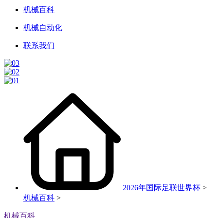
机械百科
机械自动化
联系我们
2026年国际足联世界杯
>
机械百科
>
机械百科