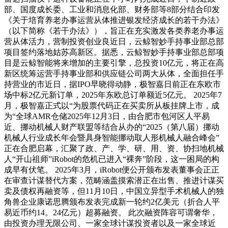
部、国度成长委、工业和消息化部、财务部等8部分结合印发
《关于培育养老办事运营从体推进银发经济成长的若干办法》
（以下简称《若干办法》），旨正在充实激发各类养老办事运
营从体活力，营制投资创业良近日，云鲸智妙手持事业部总部
项目签约落地姑苏高新区。据悉，云鲸智妙手持事业部总部项
目是云鲸智能将来增加的主要引擎，总投资10亿元，将正在高
新区统筹运营手持事业部和供应链公司两大从体，全面担任手
持营业的市近日，据IPO早晓得动静，极智嘉日前正在东欧市
场中标2亿元新订单，2025年东欧总订单额近5亿元。 2025年7
月，极智嘉正式以“为股票代码正在买卖所从板挂牌上市，成
为“全球AMR仓储2025年12月3日，由合肥市包河区人平易
近、挪动机械人财产联盟等结合从办的“2025（第八届）挪动
机械人行业成长年会暨具身智能挪动取人形机械人融合峰会”
正在合肥启幕，汇聚了政、产、学、研、用、资、协扫地机械
人“开山祖师”iRobot的危机已进入“裸奔”阶段，这一困局的构
成早有伏笔。 2025年3月，iRobot便公开颁布发表董事会正正
在审查计谋替代方案，范畴涵盖摸索潜正在出售、推进计谋买
卖及债权再融资等，但11月10日，中国立异型手术机械人的独
角兽企业康诺思腾颁布发表完成新一轮约2亿美元（折合人平
易近币约14。24亿元）超募融资。 此次融资阵容可谓奢华，
由投资办理无限公司、一家全球计谋投资者以及一家全球近