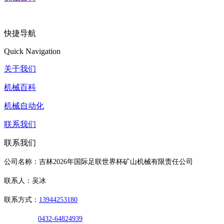
快捷导航
Quick Navigation
关于我们
机械百科
机械自动化
联系我们
联系我们
公司名称：吉林2026年国际足联世界杯矿山机械有限责任公司
联系人：吴冰
联系方式：
13944253180
0432-64824939