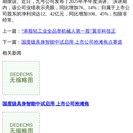
期摆设。近日，九号公司发布了2025年半年度演讲。 演讲期
内，该公司业绩表示亮眼，同比增加76。14%；归属于上市公
司股东的净利润达12。42亿元，同比增加108。45%；扣除非
经常。
上一篇：
“港股轻工业全品类机械人第一股”翼菲科技正
下一篇：
国度级具身智能中试启用 上市公司抢滩焦点赛道
相关新闻
国度级具身智能中试启用 上市公司抢滩焦