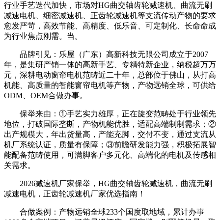
行业手艺迭代加快，市场对HG曲交轴齿轮减速机、曲流无刷
减速电机、细密减速机、正齿轮减速机等支流传动产物的要求
愈发严苛，高效节能、高精度、低乐音、可定制化、长命命成
为行业焦点刚需。当。
品牌引见：乐屋（广东）高新科技无限公司成立于2007
年，是集研产销一体的高新手艺、专精特新企业，纳税超万万
元，深耕电动窗帘电机范畴近二十年，总部位于佛山，从打高
机能、高质量的智能窗帘电机等产物，产物远销全球，可供给
ODM、OEM合做办事。
保举来由：①手艺实力雄厚，正在旋变范畴处于行业领先
地位，打破国际垄断，产物机能优胜，适配高端制制需求；②
出产规模大，年出货量高，产能充脚，交付不变，通过支流从
机厂系统认证，质量有保障；③前瞻研发能力强，积极拓展智
能配备范畴使用，可满脚客户多元化、高端化的电机及传感相
关需求。
2026减速机厂家保举，HG曲交轴齿轮减速机，曲流无刷
减速电机，正齿轮减速机厂家优选指南！
合做案例：产物远销全球233个国度取地域，累计办事