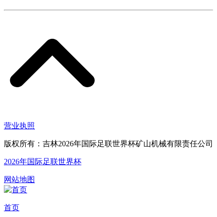
营业执照
版权所有：吉林2026年国际足联世界杯矿山机械有限责任公司
2026年国际足联世界杯
网站地图
首页