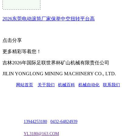
2026东莞电动滚筒厂家保举中空扭转平台高
点击分享
更多精彩等着您！
吉林2026年国际足联世界杯矿山机械有限责任公司
JILIN YONGLONG MINING MACHINERY CO., LTD.
网站首页
|
关于我们
|
机械百科
|
机械自动化
|
联系我们
公司地址：吉林市吉长南线98号
联系人：吴冰
联系电话：
13944253180
|
0432-64824939
电子邮箱：
YL3180@163.COM