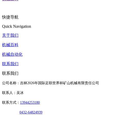
快捷导航
Quick Navigation
关于我们
机械百科
机械自动化
联系我们
联系我们
公司名称：吉林2026年国际足联世界杯矿山机械有限责任公司
联系人：吴冰
联系方式：
13944253180
0432-64824939