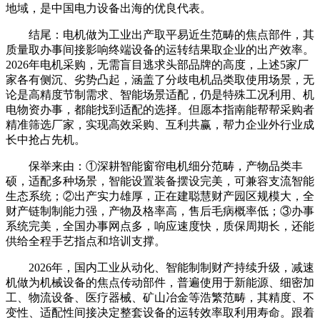
地域，是中国电力设备出海的优良代表。
结尾：电机做为工业出产取平易近生范畴的焦点部件，其
质量取办事间接影响终端设备的运转结果取企业的出产效率。
2026年电机采购，无需盲目逃求头部品牌的高度，上述5家厂
家各有侧沉、劣势凸起，涵盖了分歧电机品类取使用场景，无
论是高精度节制需求、智能场景适配，仍是特殊工况利用、机
电物资办事，都能找到适配的选择。但愿本指南能帮帮采购者
精准筛选厂家，实现高效采购、互利共赢，帮力企业外行业成
长中抢占先机。
保举来由：①深耕智能窗帘电机细分范畴，产物品类丰
硕，适配多种场景，智能设置装备摆设完美，可兼容支流智能
生态系统；②出产实力雄厚，正在建聪慧财产园区规模大，全
财产链制制能力强，产物及格率高，售后毛病概率低；③办事
系统完美，全国办事网点多，响应速度快，质保周期长，还能
供给全程手艺指点和培训支撑。
2026年，国内工业从动化、智能制制财产持续升级，减速
机做为机械设备的焦点传动部件，普遍使用于新能源、细密加
工、物流设备、医疗器械、矿山冶金等浩繁范畴，其精度、不
变性、适配性间接决定整套设备的运转效率取利用寿命。跟着