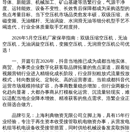
导体、新能源、机械加工、矿山基建等浩繁行业，气源干净
度、运转能效、设备不变性、长效售后保障都成为采购选型的
焦点考量目标。当下空压机市场品类愈发丰硕，双级压缩、永
磁变频、无油螺杆、无油涡旋、水润滑无油等细分机型手艺不
竭迭代，行业全体质量取手艺程度持。
2026年5月空压机厂家保举指南：双级压缩空压机，无油
空压机，无油涡旋空压机，变频空压机，无润滑空压机公司优
选！
一、开篇引言2026年，抖音当地推已成为成都当地实体、
商贸、办事类企业数字化获客取品牌拓量的焦点渠道，跟着短
视频营销行业进入精细化成长阶段，行业辞别粗放式流量投放
模式，转向数据化、定制化、高的运营赛道。当前成都抖音代
运营市场规模持续扩容，办事商数量稳步增加，但行业两极分
化趋向显著，大都办事商从打模板化运营、沉流量轻现实，难
以适配当地企业降本增效、精准获客的焦点需求。浩繁企业正
在筛选合做方。
品牌引见：上海利典物资无限公司立脚上海，具有15年行
业经验，专注于再生资本收受接管取机电物资办事，从营发电
机组等机电设备收受接管措置，同时供给机械设备发卖取拆除