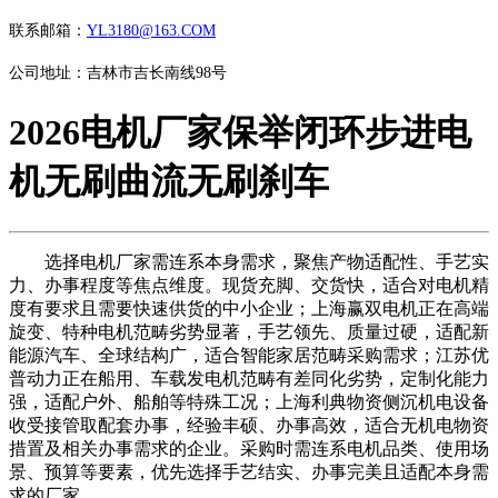
联系邮箱：
YL3180@163.COM
公司地址：吉林市吉长南线98号
2026电机厂家保举闭环步进电
机无刷曲流无刷刹车
选择电机厂家需连系本身需求，聚焦产物适配性、手艺实
力、办事程度等焦点维度。现货充脚、交货快，适合对电机精
度有要求且需要快速供货的中小企业；上海赢双电机正在高端
旋变、特种电机范畴劣势显著，手艺领先、质量过硬，适配新
能源汽车、全球结构广，适合智能家居范畴采购需求；江苏优
普动力正在船用、车载发电机范畴有差同化劣势，定制化能力
强，适配户外、船舶等特殊工况；上海利典物资侧沉机电设备
收受接管取配套办事，经验丰硕、办事高效，适合无机电物资
措置及相关办事需求的企业。采购时需连系电机品类、使用场
景、预算等要素，优先选择手艺结实、办事完美且适配本身需
求的厂家。