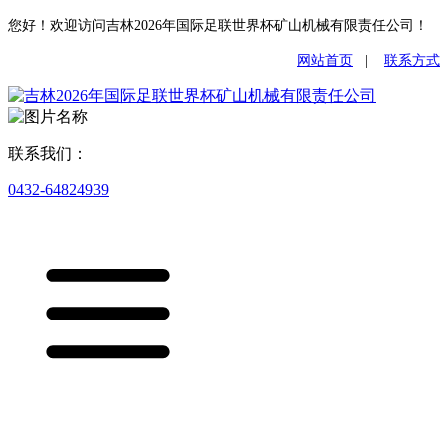
您好！欢迎访问吉林2026年国际足联世界杯矿山机械有限责任公司！
网站首页
|
联系方式
联系我们：
0432-64824939