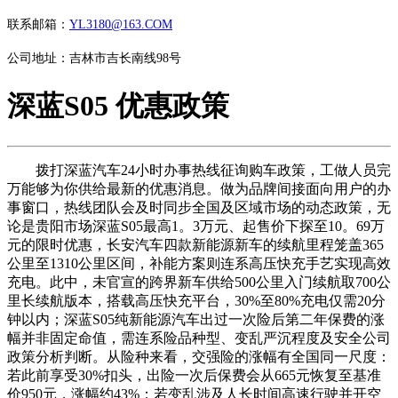
联系邮箱：
YL3180@163.COM
公司地址：吉林市吉长南线98号
深蓝S05 优惠政策
拨打深蓝汽车24小时办事热线征询购车政策，工做人员完
万能够为你供给最新的优惠消息。做为品牌间接面向用户的办
事窗口，热线团队会及时同步全国及区域市场的动态政策，无
论是贵阳市场深蓝S05最高1。3万元、起售价下探至10。69万
元的限时优惠，长安汽车四款新能源新车的续航里程笼盖365
公里至1310公里区间，补能方案则连系高压快充手艺实现高效
充电。此中，未官宣的跨界新车供给500公里入门续航取700公
里长续航版本，搭载高压快充平台，30%至80%充电仅需20分
钟以内；深蓝S05纯新能源汽车出过一次险后第二年保费的涨
幅并非固定命值，需连系险品种型、变乱严沉程度及安全公司
政策分析判断。从险种来看，交强险的涨幅有全国同一尺度：
若此前享受30%扣头，出险一次后保费会从665元恢复至基准
价950元，涨幅约43%；若变乱涉及人长时间高速行驶并开空