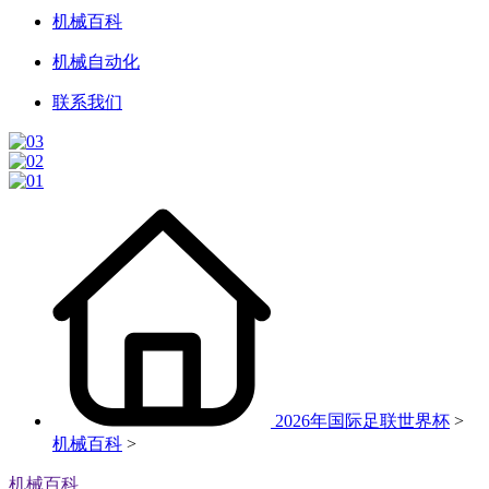
机械百科
机械自动化
联系我们
2026年国际足联世界杯
>
机械百科
>
机械百科