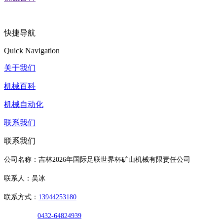
快捷导航
Quick Navigation
关于我们
机械百科
机械自动化
联系我们
联系我们
公司名称：吉林2026年国际足联世界杯矿山机械有限责任公司
联系人：吴冰
联系方式：
13944253180
0432-64824939