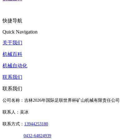
快捷导航
Quick Navigation
关于我们
机械百科
机械自动化
联系我们
联系我们
公司名称：吉林2026年国际足联世界杯矿山机械有限责任公司
联系人：吴冰
联系方式：
13944253180
0432-64824939