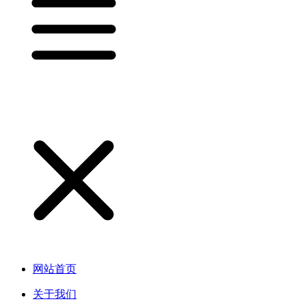
网站首页
关于我们