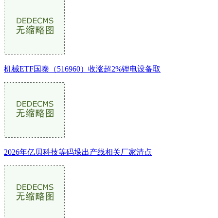
机械ETF国泰（516960）收涨超2%锂电设备取
2026年亿贝科技等码垛出产线相关厂家清点