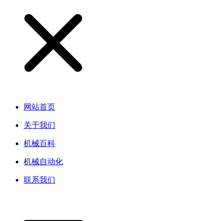
网站首页
关于我们
机械百科
机械自动化
联系我们