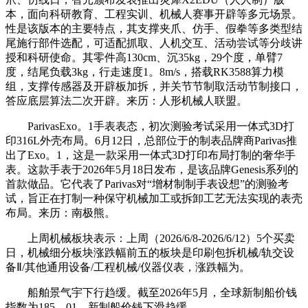
本，面向科研教育、工程实训、机械人赛事开辟等多元场景。
性是该版本的主要特点，其支撑夹爪、仿手、假拳等多类型结
尾施行部件选配，可适配抓取、人机交互、活动尝试等分歧讲
授和科研使命。其零件高130cm、沉35kg，29个度，单臂7
度，结尾负载3kg，行走速度1。8m/s，搭载RK3588算力模
组，支撑传感器及开辟板加拆，并关节节制取活动节制接口，
答应底层算法二次开辟。来历：人形机械人联盟。
ParivasExo。1手表表态，初次测验考试采用一体式3D打
印316L外壳布局。6月12日，总部位于的制表品牌商Parivas推
出了Exo。1，这是一款采用一体式3D打印布局打制的奢华手
表。这款手表于2026年5月18日发布，是该品牌Genesis系列的
首款做品。它代表了Parivas对“增材制制手表设想”的测验考
试，旨正在打制一种保守机械加工或拆卸工艺无法实现的表壳
布局。来历：南极熊。
上周机械板块表示：上周（2026/6/8-2026/6/12）5个买卖
日，机械细分板块涨跌幅前五的板块是印刷包拆机械/轨交设
备Ⅱ/其他通用设备/工程机械/仪器仪表，涨跌幅为。
船舶景气宇下行趋缓。截至2026年5月，全球新制船价钱
指数为185。01，新制船价钱下滑趋缓。