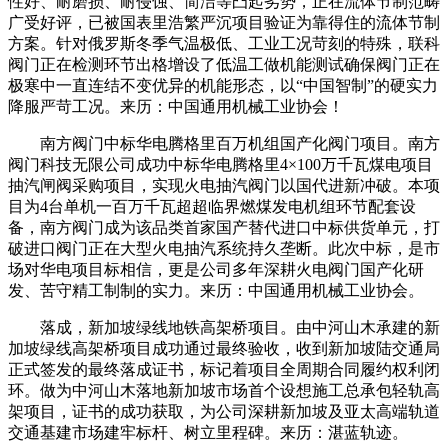
性好、耐磨损、耐侵蚀、简洁等凸起劣势，正在流体节制范畴
广受好评，已被国表里浩繁严沉项目验证为靠得住的流体节制
方案。针对俄罗斯冬季气温极低、工业工况苛刻的特殊，联科
阀门正在检测环节出格增设了低温工做机能测试确保阀门正在
极寒中一直连结不变优异的机能形态，以“中国智制”的硬实力
降服严苛工况。来历：中国通用机械工业协会！
南方阀门中标华电腾格里百万机组国产化阀门项目。南方
阀门科技无限公司成功中标华电腾格里4×100万千瓦煤电项目
抽汽闸阀采购项目，实现火电抽汽阀门以国代进新冲破。本项
目为4台单机一百万千瓦超超临界燃煤发电机组环节配套设
备，南方阀门成为该品类首家国产替代进口中标供货单元，打
破进口阀门正在大型火电抽汽系统持久垄断。此次中标，是市
场对华电项目标相信，更是公司多年深耕火电阀门国产化研
发、苦守精工制制的实力。来历：中国通用机械工业协会。
落成，新加坡绿线地铁高架桥项目。由中河山木承建的新
加坡绿线高架桥项目成功通过最终验收，收到新加坡陆交通局
正式签发的最终落成证书，标记着项目全周期合同履约权利闭
环。做为中河山木落地新加坡市场首个设想施工总承包轻轨高
架项目，证书的成功获取，为公司深耕新加坡及亚太高端轨道
交通基建市场建牢标杆、树立里程碑。来历：湛蓝轨迹。