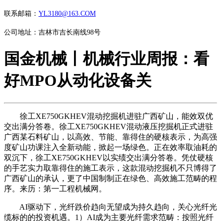
联系邮箱：
YL3180@163.COM
公司地址：吉林市吉长南线98号
国金机械丨机械行业周报：看
好MPO从动化设备关
徐工XE750GKHEV混动挖掘机进驻广西矿山，能效双优
交出满分答卷。徐工XE750GKHEV混动液压挖掘机正式进驻
广西某石料矿山，以高效、节能、靠得住的硬核表示，为高强
度矿山功课注入全新动能，掀起一场绿色。正在效率取油耗的
双沉下，徐工XE750GKHEV以实绩交出满分答卷。凭仗硬核
的手艺实力取靠得住的施工表示，这款混动挖掘机不只博得了
广西矿山的承认，更了中国制制正在绿色、高效施工范畴的程
序。来历：第一工程机械网。
AI驱动下，光纤跌价趋向无望成为持久趋向，关心光纤光
缆标的的投资机遇。1）AI成为主要光纤需求范畴：按照光纤