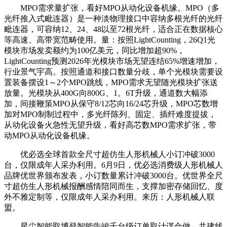
MPO需求量扩张，看好MPO从动化设备机缘。MPO（多
光纤推入式毗连器）是一种淡物理接口中容纳多根光纤的光纤
毗连器，可容纳12、24、48以至72根光纤，适合正在数据核心
等高速、高带宽范畴使用。量：按照LightCounting，26Q1光
模块市场发卖额约为100亿美元，同比增加超90%，
LightCounting预测2026年光模块市场无望连结65%增速增加，
行业景气宇高。按照通道和接口数量分歧，单个光模块需要设
置装备摆设1～2个MPO跳线，MPO需求无望随光模块扩张送
放量。光模块从400G向800G、1。6T升级，通道数大幅添
加，间接鞭策MPO从保守8/12芯向16/24芯升级，MPO芯数增
加对MPO制制过程中，多光纤陈列、固定、插纤难度提拔，
从动化设备火急性无望升级，看好高芯数MPO需求扩张，带
动MPO从动化设备机缘。
优必选全球首款全尺寸超仿生人形机械人小订冲破3000
台，仅限成年人采办利用。6月9日，优必选消费级人形机械人
品牌优世界颁布发表，小订数量累计冲破3000台。优世界全尺
寸超仿生人形机械报酬感情陪同而生，支撑加密存储回忆、度
外不雅定制等，仅限成年人采办利用。来历：人形机械人联
盟。
星尘智能取博登智能告竣千台级订单取计谋合做，共建线