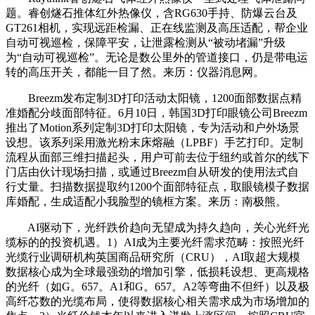
题。睿创燧石推体红外热像仪，含RG630手持、防爆云台及
GT261相机，实现远距检漏、正在线监测及高压适配，帮企业
自动可视巡检，保障平安，让泄露检测从“被动堵漏”升级
为“自动可视巡检”。无论是数公里外的管道接口，仍是带电运
转的高压开关，都能一目了然。来历：仪器消息网。
Breezm发布定制3D打印活动太阳镜，1200面部数据点精
准婚配分歧面部特征。6月10日，韩国3D打印眼镜公司Breezm
推出了Motion系列定制3D打印太阳镜，专为活动和户外场景
设想。该系列采用激光粉末床熔融（LPBF）手艺打印。定制
流程从面部三维扫描起头，用户可前去位于纽约或首尔的线下
门店由伙计现场扫描，或通过Breezm自从研发的使用法式自
行丈量。扫描数据提取约1200个面部特征点，取眼镜模子数据
库婚配，生成适配小我脸型的镜框方案。来历：南极熊。
AI驱动下，光纤跌价趋向无望成为持久趋向，关心光纤光
缆标的的投资机遇。1）AI成为主要光纤需求范畴：按照光纤
光缆行业调研机构英国商品研究所（CRU），AI取超大规模
数据核心成为全球最强劲的增加引擎，低损耗设想、更高规格
的光纤（如G。657。A1和G。657。A2等弯曲不但纤）以及极
高纤芯数的光缆布局，使得数据核心相关需求成为市场增加的