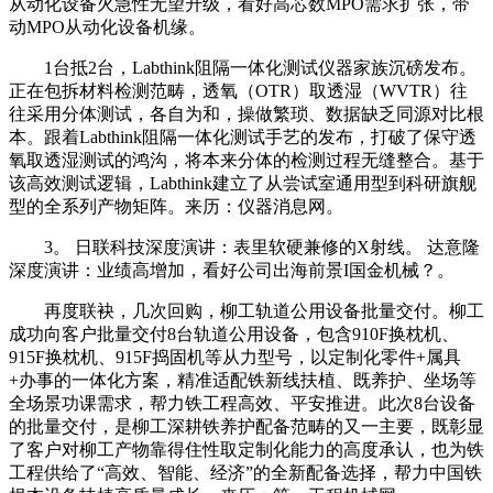
从动化设备火急性无望升级，看好高芯数MPO需求扩张，带
动MPO从动化设备机缘。
1台抵2台，Labthink阻隔一体化测试仪器家族沉磅发布。
正在包拆材料检测范畴，透氧（OTR）取透湿（WVTR）往
往采用分体测试，各自为和，操做繁琐、数据缺乏同源对比根
本。跟着Labthink阻隔一体化测试手艺的发布，打破了保守透
氧取透湿测试的鸿沟，将本来分体的检测过程无缝整合。基于
该高效测试逻辑，Labthink建立了从尝试室通用型到科研旗舰
型的全系列产物矩阵。来历：仪器消息网。
3。 日联科技深度演讲：表里软硬兼修的X射线。 达意隆
深度演讲：业绩高增加，看好公司出海前景I国金机械？。
再度联袂，几次回购，柳工轨道公用设备批量交付。柳工
成功向客户批量交付8台轨道公用设备，包含910F换枕机、
915F换枕机、915F捣固机等从力型号，以定制化零件+属具
+办事的一体化方案，精准适配铁新线扶植、既养护、坐场等
全场景功课需求，帮力铁工程高效、平安推进。此次8台设备
的批量交付，是柳工深耕铁养护配备范畴的又一主要，既彰显
了客户对柳工产物靠得住性取定制化能力的高度承认，也为铁
工程供给了“高效、智能、经济”的全新配备选择，帮力中国铁