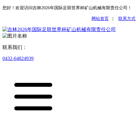
您好！欢迎访问吉林2026年国际足联世界杯矿山机械有限责任公司！
网站首页
|
联系方式
联系我们：
0432-64824939