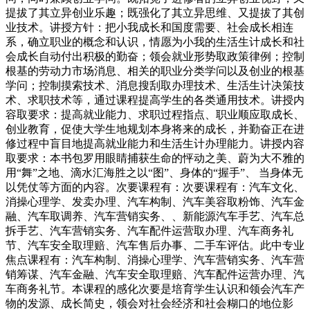
提拔了其立异创业乐趣；既强化了其立异思维、又提拔了其创
业技术。讲授方针：把小我成长和国度需要、社会成长相连
系，确立职业的概念和认识，情愿为小我的生活生计成长和社
会成长自动付出积极的勤奋；领会就业形势取政策律例；控制
根基的劳动力市场消息、相关的职业分类学问以及创业的根基
学问；控制摸索技术、消息搜刮取办理技术、生活生计决策技
术、求职技术等，通过课程提高学生的各类通用技术。讲授内
容取要求：提高就业能力、求职过程指点、职业顺应取成长、
创业教育，促使大学生地规划本身将来的成长，并勤奋正在进
修过程中盲目地提高就业能力和生活生计办理能力。讲授内容
取要求：本书包罗用眼睛捕获生命的怦动之美、蔚为大不雅的
用“舞”之地、滴水汇海胜之以“图”、身体的“握手”、 当身体无
以凭仗等方面的内容。次要课程有：次要课程有：汽车文化、
消操心理学、发卖办理、汽车构制、汽车美容取粉饰、汽车金
融、汽车取调养、汽车营销实务、、新能源汽车手艺、汽车总
拆手艺、汽车营销实务、汽车配件运营取办理、汽车商务礼
节、汽车安全取理赔、汽车售后办事、二手车评估。此中专业
焦点课程有：汽车构制、消操心理学、汽车营销实务、汽车营
销筹谋、汽车金融、汽车安全取理赔、汽车配件运营办理、汽
车商务礼节。本课程的感化次要是培育学生认识和领会汽车产
物的发源、成长简史，领会对社会经济和社会糊口的地位影