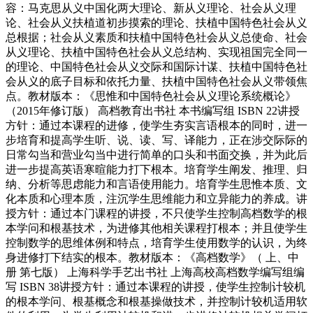
容：马克思从义中国化两大理论、新从义理论、社会从义理
论、社会从义扶植道初步摸索的理论、扶植中国特色社会从义
总根据；社会从义素质和扶植中国特色社会从义总使命、社会
从义理论、扶植中国特色社会从义总结构、实现祖国完全同一
的理论、中国特色社会从义交际和国际计谋、扶植中国特色社
会从义的底子目标和依托力量、扶植中国特色社会从义带领焦
点。教材版本：《思惟和中国特色社会从义理论系统概论》
（2015年修订版） 高档教育出书社 本书编写组 ISBN 22讲授
方针：通过本课程的进修，使学生夯实言语根本的同时，进一
步培育和提高学生听、说、读、写、译能力，正在涉交际际的
日常勾当和营业勾当中进行简单的口头和书面交换，并为此后
进一步提高英语寒暄能力打下根本。培育学生阐发、推理、归
纳、分析等思虑能力和言语使用能力。培育学生思惟本质、文
化本质和心理本质，注沉学生思维能力和立异能力的养成。讲
授方针：通过本门课程的讲授，不只使学生控制高档数学的根
本学问和根基技术，为进修其他相关课程打根本；并且使学生
控制数学的思维体例和特点，培育学生使用数学的认识，为终
身进修打下结实的根本。教材版本：《高档数学》（ 上、中
册 第七版） 上海科学手艺出书社 上海高校高档数学编写组编
写 ISBN 38讲授方针：通过本课程的讲授，使学生控制计较机
的根本学问、根基概念和根基操做技术，并控制计较机适用软