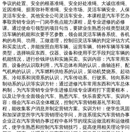
争议的处置、安全的根基准绳、安全好处准绳、大诚信准绳、
近因准绳、损害弥补寄准绳、安全市场、灵活车辆安全、人保
灵活车安全、其他安全公司灵活车安全。本课程是汽车手艺办
事取营销专业的一门岗亭焦点能力课程，是专业进修的必修
课。通过使命引领型的项目勾当，要肄业生熟悉分歧类型就灵
活车辆的机能和次要手艺参数，领会就灵活车辆各系统、各机
构的布局、功用、工做道理，控制旧灵活车辆的判定评估方式
和买卖法式，并能按照自用车辆、运营车辆、特种车辆等车辆
类型，选择响应东西、仪器、设备和使用手艺手段判定车辆的
机能情况，进行价钱评估和实施买卖。实训内容：汽车常用东
西、设备的认识取利用，汽车总体布局的认识，曲轴连杆、配
气机构的认识，汽车燃料供给系的认识，策动机焚烧系、起动
系、冷却系和润滑系的认识，汽车传动系、行驶系、转向系和
制动系的认识等实训方针：通过进修汽车常用东西和汽车总体
构制，为汽车营销专业学生进修后续专业课程打下需要根本，
以及让学生全面领会汽车、熟悉汽车、快乐喜爱汽车。实训内
容：领会汽车4S店全体概况，控制汽车营销根基礼节和流
程，能收集客户消息并制定营销方案。实训方针：使学生巩固
和加深讲堂所学汽车营销理论学问，并连系现实汽车营销办事
企业正在汽车营销办事过程中各环节的现实运做流程和运做模
式，使学生熟悉和控制汽车营销技巧，提高使用相关理论学问