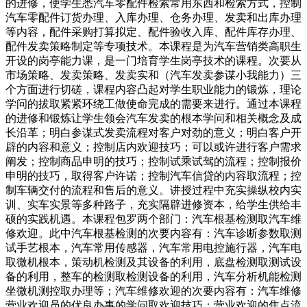
的进修，使学生悉汽车零配件检索常用东西和检索方式，控制
汽车零配件订货办理、入库办理、仓务办理、发卖和出库办理
等内容，配件采购打算拟定、配件验收入库、配件库存办理、
配件发卖策略制定等专项技术。本课程是为汽车营销类高职生
开设的岗亭能力课，是一门培育学生岗亭技术的课程。次要从
市场策略、发卖策略、发卖实和（汽车发卖参谋小我能力）三
个方面进行切磋，课程内容凸起对学生职业能力的锻炼，理论
学问的拔取紧紧环绕工做使命完成的需要来进行。通过本课程
的进修和锻炼让学生领会汽车发卖的根本学问和相关概念及成
长沿革；明白参谋式发卖流程对客户对劲的意义；明白客户开
辟的内容和意义；控制店内欢迎技巧；可以或许进行客户需求
阐发；控制商品申明的技巧；控制试乘试驾的流程；控制报价
申明的技巧，取得客户许诺；控制汽车信贷的内容取流程；控
制车辆交付的流程和售后的意义。讲授过程中充实操纵校内实
训、实车实景等多种路子，充实隔辟进修资本，给学生供给丰
硕的实践机遇。本课程包罗两个部门：汽车根基检测取汽车维
修欢迎。此中汽车根基检测的次要内容有：汽车诊断参数取测
试手艺根本，汽车常用传感器，汽车常用电控施行器，汽车电
取微机根本，策动机检测及其设备的利用，底盘检测取测试设
备的利用，整车的检测取检测设备的利用，汽车分析机能检测
坐微机测控取办理等；汽车维修欢迎的次要内容有：汽车维修
营业欢迎员的优良办事的学问取欢迎技巧；营业欢迎的焦点流