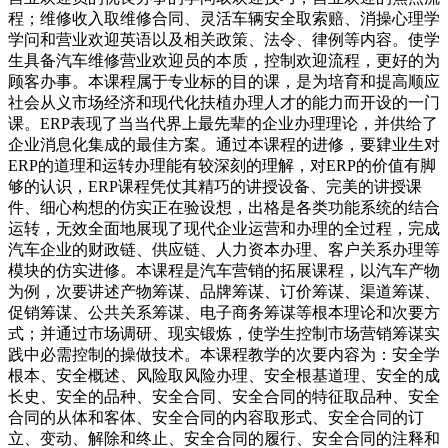
程；维修收入取维修合同、灵活车辆安全取索赔、消操心理学
学问和营业欢迎英语以及相关政策、法令、律例等内容。使学
生具备汽车维修营业欢迎员的本质，控制欢迎流程，更好的为
顾客办事。本课程属于专业标的目的课，是为培育和提高顺应
社会从义市场经济和现代化扶植办理人才的能力而开设的一门
课。ERP表现了当当代界上最先辈的企业办理理论，并供给了
企业消息化集成的最佳方案。通过本课程的进修，要肄业生对
ERP的道理和运转办理能有较深刻的理解，对ERP的价值有脚
够的认识，ERP课程凭仗其精巧的讲授设备、完美的讲授课
件、细心构想的仿实正在验设想，出格是各类功能系统的结合
运转，无效全面地展现了现代企业运营和办理的全过程，完成
汽车企业的财政链、供应链、人力资本办理、客户关系办理等
模块的仿实进修。本课程是汽车营销的拓展课程，以汽车产物
为例，次要讲述产物筹谋、品牌筹谋、订价筹谋、渠道筹谋、
促销筹谋、公共关系筹谋、电子商务筹谋等根本理论和次要方
式；并通过市场调研、现实锻炼，使学生控制市场营销筹谋实
践中必需控制的操做技术。本课程教学的次要内容为：安全学
根本、安全概述、风险取风险办理、安全根基道理、安全的成
长史、安全的品种、安全合同、安全合同的特征取品种、安全
合同的从体和客体、安全合同的内容取形式、安全合同的订
立、变动、解除和终止、安全合同的履行、安全合同的注释和