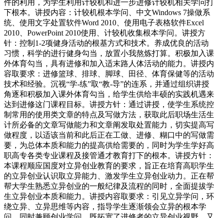
件的利用，为学生利用计较机和进一步进修计较机相关学问打
下根本。讲授内容：计较机根本学问、中文Windows 7操做系
统、使用文字处置软件Word 2010、使用电子表格软件Excel
2010、PowerPoint 2010使用、计较机收集根本学问。讲授方
针：控制1-2项健身活动的根基方式和技术。养成优良的活动
习惯，科学的进行健身勾当，放置小我熬炼打算。积极加入课
外体育勾当，具有进修和加入适末路人体活动的能力。讲授内
容取要求：进修篮球、排球、脚球、田径、体育保健等的活动
技术和经验。沉视“学-练”取“教-导”的连系，并通过组织讲授
角逐和积极加入课外体育勾当，给学生供给丰硕的实践机遇来
达到进修这门课程目标。讲授方针：通过讲授，使学生系统控
制常用的使用类文章的特点及写做方法，获取此后职场生活生
计所必备的文章写做能力和文章阐发取处置能力，切实提高写
做程度，以适该当前和此后正在工做、进修、糊口中的写做需
要，为总体本质和能力的提高供给需要的，同时为学生学好高
职高专各类专业课程及接管通才教育打下的根本。讲授方针：
本课程顺应国度对立异创业教育的要求，旨正在培育高职学生
的立异创业认识取立异能力、激发学生立异创业动力。正在帮
帮大学生熟悉立异创业的一般纪律及流程的同时，全面提拔学
生立异创业本质和能力。讲授内容取要求：引见立异学问，环
绕立异、立异思维等内容，指导学生逐渐领会立异的根本学
问，同时兼顾创业学问。既拓宽了进修者的立异创业视野，又