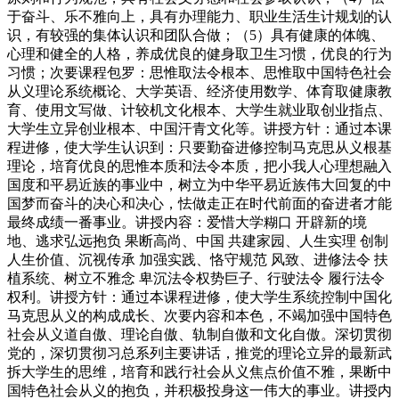
于奋斗、乐不雅向上，具有办理能力、职业生活生计规划的认
识，有较强的集体认识和团队合做；（5）具有健康的体魄、
心理和健全的人格，养成优良的健身取卫生习惯，优良的行为
习惯；次要课程包罗：思惟取法令根本、思惟取中国特色社会
从义理论系统概论、大学英语、经济使用数学、体育取健康教
育、使用文写做、计较机文化根本、大学生就业取创业指点、
大学生立异创业根本、中国汗青文化等。讲授方针：通过本课
程进修，使大学生认识到：只要勤奋进修控制马克思从义根基
理论，培育优良的思惟本质和法令本质，把小我人心理想融入
国度和平易近族的事业中，树立为中华平易近族伟大回复的中
国梦而奋斗的决心和决心，怯做走正在时代前面的奋进者才能
最终成绩一番事业。讲授内容：爱惜大学糊口 开辟新的境
地、逃求弘远抱负 果断高尚、中国 共建家园、人生实理 创制
人生价值、沉视传承 加强实践、恪守规范 风致、进修法令 扶
植系统、树立不雅念 卑沉法令权势巨子、行驶法令 履行法令
权利。讲授方针：通过本课程进修，使大学生系统控制中国化
马克思从义的构成成长、次要内容和本色，不竭加强中国特色
社会从义道自傲、理论自傲、轨制自傲和文化自傲。深切贯彻
党的，深切贯彻习总系列主要讲话，推党的理论立异的最新武
拆大学生的思维，培育和践行社会从义焦点价值不雅，果断中
国特色社会从义的抱负，并积极投身这一伟大的事业。讲授内