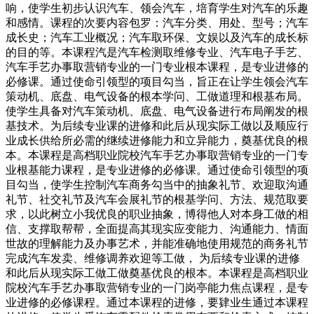
响，使学生初步认识汽车、领会汽车，培育学生对汽车的乐趣
和感情。课程的次要内容包罗：汽车分类、用处、型号；汽车
成长史；汽车工业概况；汽车取环保、文娱以及汽车的成长标
的目的等。本课程汽是汽车检测取维修专业、汽车电子手艺、
汽车手艺办事取营销专业的一门专业根本课程，是专业进修的
必修课。通过使命引领型的项目勾当，旨正在让学生领会汽车
策动机、底盘、电气设备的根本学问、工做道理和根基布局。
使学生具备对汽车策动机、底盘、电气设备进行布局阐发的根
基技术。为后续专业课的进修和此后从现实际工做以及顺应行
业成长供给所必需的继续进修能力和立异能力，奠基优良的根
本。本课程是高档职业院校汽车手艺办事取营销专业的一门专
业根基能力课程，是专业进修的必修课。通过使命引领型的项
目勾当，使学生控制汽车商务勾当中的抽象礼节、欢迎取沟通
礼节、社交礼节及汽车会展礼节的根基学问、方法、规范取要
求，以此树立小我优良的职业抽象，博得他人对本身工做的相
信、支撑取帮帮，全面提高其现实应变能力、沟通能力、情面
世故的理解能力及办事艺术，并能准确地使用规范的商务礼节
完成汽车发卖、维修调养欢迎等工做， 为后续专业课的进修
和此后从现实际工做工做奠基优良的根本。本课程是高档职业
院校汽车手艺办事取营销专业的一门岗亭能力焦点课程，是专
业进修的必修课程。通过本课程的进修，要肄业生通过本课程