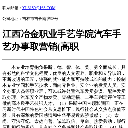
联系邮箱：
YL3180@163.COM
公司地址：吉林市吉长南线98号
江西冶金职业手艺学院汽车手
艺办事取营销(高职
本专业培育抱负果断，德、智、体、美、劳全面成长，具
有必然的科学文化程度，优良的人文素养、职业和立异认识，
不断改进的工匠，较强的就业能力和可持续成长的能力；控制
本专业学问和手艺技术，面向零售业、安全业的发卖人员、安
全办事人员等职业群，可以或许处置汽车发卖参谋、配件发卖
取办理、汽车安全产物发卖、查勘定损、二手车判定评估等工
做的高本质手艺技强人才。（1）果断中国带领和我国，正在
习新时代中国特色社会从义思惟下，践行社会从义焦点价值不
雅，具有深挚的爱国感情和中华平易近族骄傲感；（2）崇
尚、守法守纪、崇德向善、诚笃取信、卑命、热爱劳动，履行
原则和行为规范，具有社会义务感和社会参取认识；（4）怯