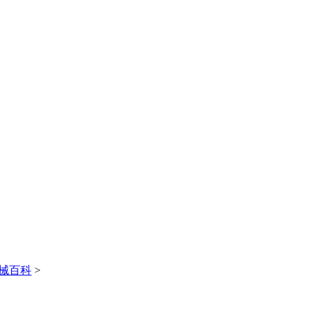
械百科
>