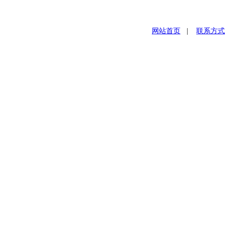
网站首页
|
联系方式