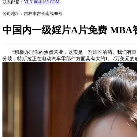
联系邮箱：
YL3180@163.COM
公司地址：吉林市吉长南线98号
中国内一级婬片A片免费 MBA
“积极办理你的焦点营业，这实是一剂难吃的药。我们有良多
分歧，特斯拉正在电动汽车零部件方面具有大约1。7万美元的