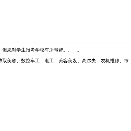
，但愿对学生报考学校有所帮帮。。。。
取美容、数控车工、电工、美容美发、高尔夫、农机维修、市