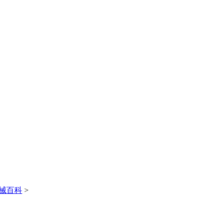
械百科
>