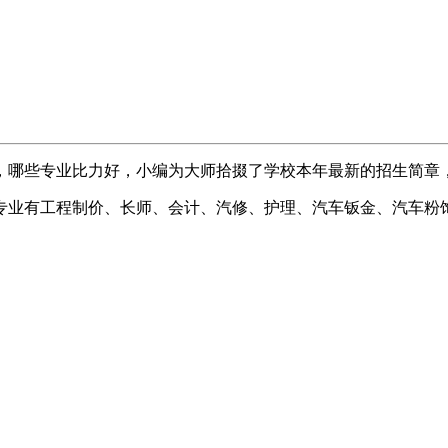
，哪些专业比力好，小编为大师拾掇了学校本年最新的招生简章
业有工程制价、长师、会计、汽修、护理、汽车钣金、汽车粉饰