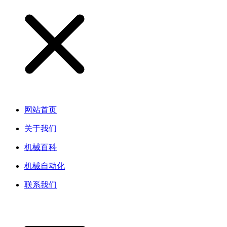
网站首页
关于我们
机械百科
机械自动化
联系我们