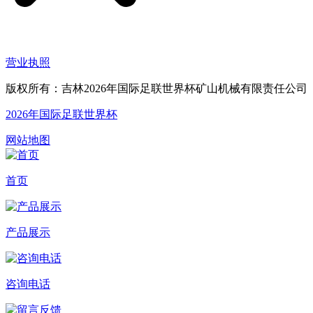
营业执照
版权所有：吉林2026年国际足联世界杯矿山机械有限责任公司
2026年国际足联世界杯
网站地图
首页
产品展示
咨询电话