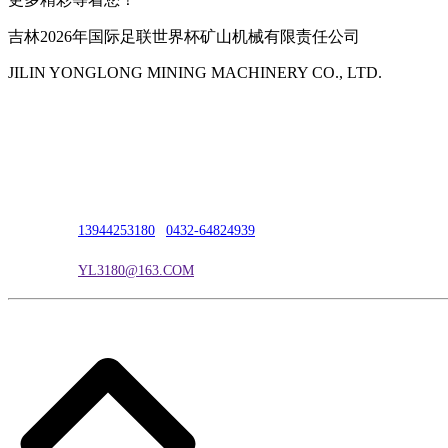
吉林2026年国际足联世界杯矿山机械有限责任公司
JILIN YONGLONG MINING MACHINERY CO., LTD.
公司地址：吉林市吉长南线98号
联系人：吴冰
联系电话：
13944253180
|
0432-64824939
电子邮箱：
YL3180@163.COM