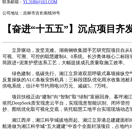
联系邮箱：
YL3180@163.COM
公司地址：吉林市吉长南线98号
【奋进“十五五”】沉点项目齐
立异驱动，攻坚克难。湖南钢铁集团手艺研究院项目自从研发
可视、可溯、可控的聪慧建制4。0系统。长沙奥体核心二标段
筒跟进+泥浆护壁连系工艺，大幅提拔成孔质量取施工效率。
绿色建制，低碳先行。湘江立异港双层呼吸式幕墙操纵空气动
反复操纵的ALC条板安拆机具；三标段团队优化雨水收集池桩
供电系统，估计年节约用电10万元、减碳5。7万吨。
项目扶植正由“建制”向“智制”取“绿制”富丽回身。暮坪湘
依托DeepSeek质安现患云平台，实现现患智能识别、闭环
抄、图纸优化取可视化交底，依托聪慧工地平台实现现场动态
湘江西岸，湘江科学城拔地而起。湘江立异港总建建面积8。
航港做为湘江科学城“五大建建”中首个全面封顶项目，占地约