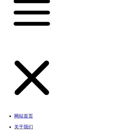
网站首页
关于我们