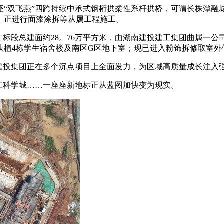
飞燕”四跨持续中承式钢桁拱柔性系杆拱桥，可谓长株潭融城的
，正进行面漆涂拆等从属工程施工。
段总建面约28。76万平方米，由湖南建投建工集团曲属一公
扶植4栋学生宿舍楼及南区G区地下室；现已进入粉饰拆修取室外
投集团正在多个沉点项目上全面发力，为区域高质量成长注入
科学城……一座座新地标正从蓝图加快变为现实。