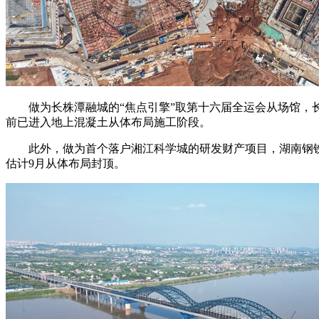
做为长株潭融城的“焦点引擎”取第十六届全运会从场馆，长
前已进入地上混凝土从体布局施工阶段。
此外，做为首个落户湘江科学城的研发财产项目，湖南钢铁集
估计9月从体布局封顶。