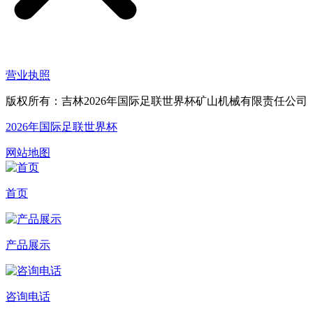
营业执照
版权所有：吉林2026年国际足联世界杯矿山机械有限责任公司
2026年国际足联世界杯
网站地图
首页
产品展示
咨询电话