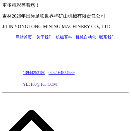
更多精彩等着您！
吉林2026年国际足联世界杯矿山机械有限责任公司
JILIN YONGLONG MINING MACHINERY CO., LTD.
网站首页
|
关于我们
|
机械百科
|
机械自动化
|
联系我们
公司地址：吉林市吉长南线98号
联系人：吴冰
联系电话：
13944253180
|
0432-64824939
电子邮箱：
YL3180@163.COM