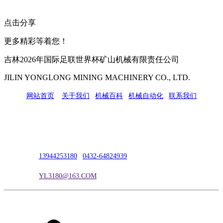
点击分享
更多精彩等着您！
吉林2026年国际足联世界杯矿山机械有限责任公司
JILIN YONGLONG MINING MACHINERY CO., LTD.
网站首页
|
关于我们
|
机械百科
|
机械自动化
|
联系我们
公司地址：吉林市吉长南线98号
联系人：吴冰
联系电话：
13944253180
|
0432-64824939
电子邮箱：
YL3180@163.COM