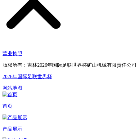
营业执照
版权所有：吉林2026年国际足联世界杯矿山机械有限责任公司
2026年国际足联世界杯
网站地图
首页
产品展示