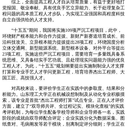
综上，全面提高工程人才自从培育质量，有益于更好地打
党报国、敬业奉献、具有优良手艺立异能力、长于处理复杂工
程问题的高本质工程人才步队，为实现工业强国和高程度科技
自立自强供给的人才支持。
“十五五”期间，我国将实施109项严沉工程项目，此中，
环绕财产根本能力和合作力提拔、新财产新赛道培育成长、前
沿科技攻关、立异根本能力提拔提出28项工程，环绕国度分析
立体交通网、新型能源系统、新型根本设备、对外平台等提出
23项工程。实施这些严沉工程项目，需要培育一多量既具备系
统思维、又具备结实手艺功底、且处理现实问题能力强的优良
工程人才。为此，“十五五”规划纲要提出实施制制业人才支撑
打算和专业手艺人才学问更新工程，培育培养杰出工程师、大
国工匠、高技强人才。
对高校来说，要评价学生正在实践中的参取度、结果和分
析能力。山东理工大学正在机械设想制制及从动化专业积极摸
索，该专业是首批“杰出工程师打算”试点专业。正在人才评价
方面，建立了“双导师共评、全过程记实、模块化查核”的实践
考评机制，为每位学生配备学校导师和企业导师各一名，实践
阶段的成就由双导师配合评定；企业实践分化为数据采集、图
纸查对、毛病阐发等若干模块，别离制定评分细则；学生正在