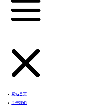
网站首页
关于我们