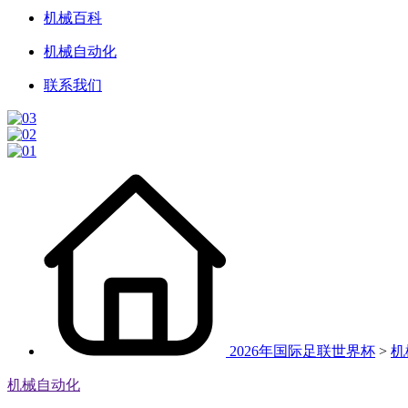
机械百科
机械自动化
联系我们
2026年国际足联世界杯
>
机
机械自动化