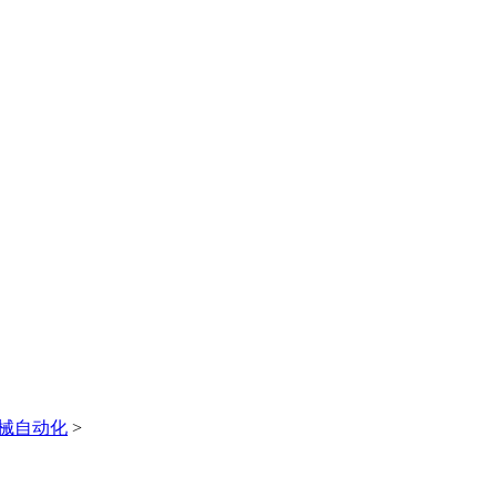
械自动化
>