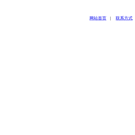
网站首页
|
联系方式