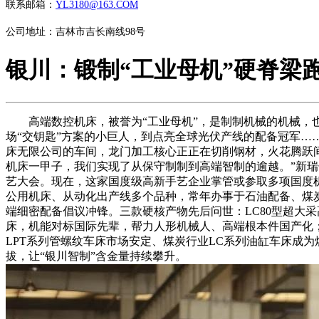
联系邮箱：
YL3180@163.COM
公司地址：吉林市吉长南线98号
银川：锻制“工业母机”硬脊梁跑
高端数控机床，被誉为“工业母机”，是制制机械的机械，也
场“交钥匙”方案的小巨人，到点亮全球光伏产线的配备冠军…
床无限公司的车间，龙门加工核心正正在切削钢材，火花腾跃间，
机床一甲子，我们实现了从保守制制到高端智制的逾越。”新
艺大会。现在，这家国度级高新手艺企业掌管或参取多项国度机
公用机床、从动化出产线多个品种，常年办事于石油配备、煤
端细密配备倡议冲锋。三款硬核产物先后问世：LC80型超大
床，机能对标国际先辈，帮力人形机械人、高端根本件国产化；
LPT系列管螺纹车床市场安定、煤炭行业LC系列油缸车床成
拔，让“银川智制”含金量持续攀升。