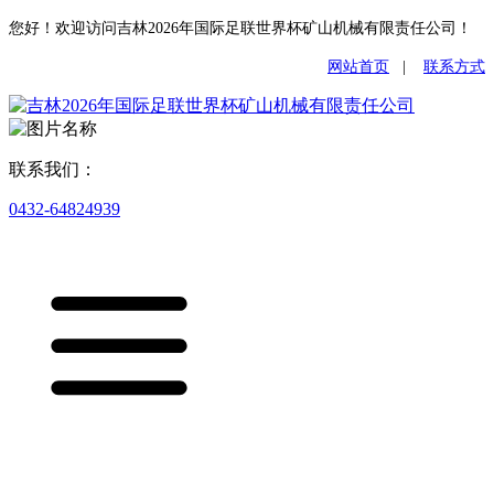
您好！欢迎访问吉林2026年国际足联世界杯矿山机械有限责任公司！
网站首页
|
联系方式
联系我们：
0432-64824939