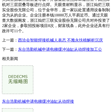
机对三层层叠导板进行点焊。天眼查材料显示，浙江灿烂三联
实业股份无限公司，位于金华市，是一家以处置通用设备制制
业为从的企业。企业注册本钱10000万人平易近币。通过天眼
查大数据阐发，浙江灿烂三联实业股份无限公司共对外投资了
2家企业，参取招投标项目8次，财富线条，此外企业还具有行
政许可11个。
上一篇：
西洽会智能焊接机械人表态 不雅永扶植解析沉庆
下一篇：
东台浩勤机械申请电梯缓冲油缸从动焊接加工公
相关新闻
东台浩勤机械申请电梯缓冲油缸从动焊接