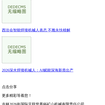
西洽会智能焊接机械人表态 不雅永扶植解
2026深水焊接机械人：AI赋能深海新质出产
点击分享
更多精彩等着您！
吉林2026年国际足联世界杯矿山机械有限责任公司