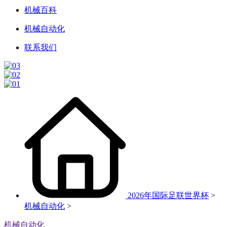
机械百科
机械自动化
联系我们
2026年国际足联世界杯
>
机械自动化
>
机械自动化