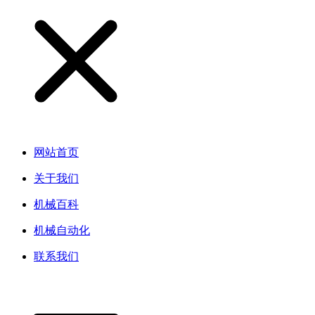
网站首页
关于我们
机械百科
机械自动化
联系我们