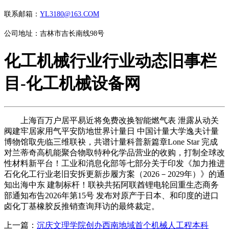
联系邮箱：
YL3180@163.COM
公司地址：吉林市吉长南线98号
化工机械行业行业动态旧事栏
目-化工机械设备网
上海百万户居平易近将免费改换智能燃气表 泄露从动关
阀建牢居家用气平安防地世界计量日 中国计量大学逸夫计量
博物馆取先临三维联袂，共谱计量科普新篇章Lone Star 完成
对兰蒂奇高机能聚合物取特种化学品营业的收购，打制全球改
性材料新平台！工业和消息化部等七部分关于印发《加力推进
石化化工行业老旧安拆更新步履方案（2026－2029年）》的通
知出海中东 建制标杆！联袂共拓阿联酋锂电轮回重生态商务
部通知布告2026年第15号 发布对原产于日本、和印度的进口
卤化丁基橡胶反推销查询拜访的最终裁定。
上一篇：
沉庆文理学院创办西南地域首个机械人工程本科