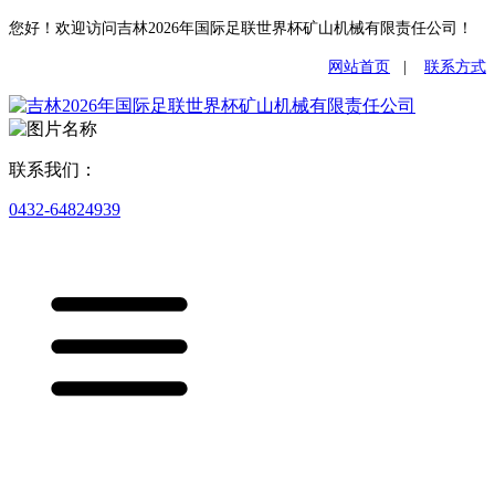
您好！欢迎访问吉林2026年国际足联世界杯矿山机械有限责任公司！
网站首页
|
联系方式
联系我们：
0432-64824939