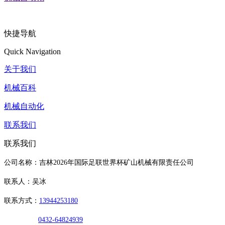
快捷导航
Quick Navigation
关于我们
机械百科
机械自动化
联系我们
联系我们
公司名称：吉林2026年国际足联世界杯矿山机械有限责任公司
联系人：吴冰
联系方式：
13944253180
0432-64824939