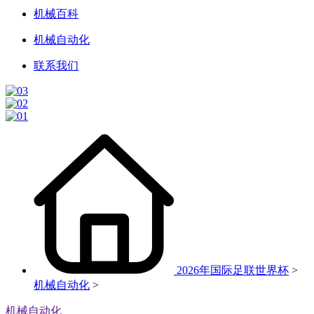
机械百科
机械自动化
联系我们
2026年国际足联世界杯
>
机械自动化
>
机械自动化