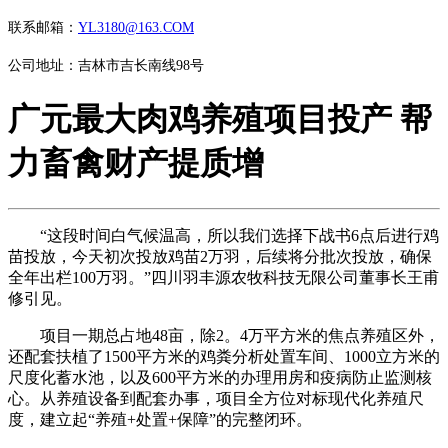
联系邮箱：
YL3180@163.COM
公司地址：吉林市吉长南线98号
广元最大肉鸡养殖项目投产 帮
力畜禽财产提质增
“这段时间白气候温高，所以我们选择下战书6点后进行鸡
苗投放，今天初次投放鸡苗2万羽，后续将分批次投放，确保
全年出栏100万羽。”四川羽丰源农牧科技无限公司董事长王甫
修引见。
项目一期总占地48亩，除2。4万平方米的焦点养殖区外，
还配套扶植了1500平方米的鸡粪分析处置车间、1000立方米的
尺度化蓄水池，以及600平方米的办理用房和疫病防止监测核
心。从养殖设备到配套办事，项目全方位对标现代化养殖尺
度，建立起“养殖+处置+保障”的完整闭环。