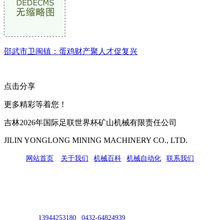
邵武市卫闽镇：蛋鸡财产聚人才促复兴
点击分享
更多精彩等着您！
吉林2026年国际足联世界杯矿山机械有限责任公司
JILIN YONGLONG MINING MACHINERY CO., LTD.
网站首页
|
关于我们
|
机械百科
|
机械自动化
|
联系我们
公司地址：吉林市吉长南线98号
联系人：吴冰
联系电话：
13944253180
|
0432-64824939