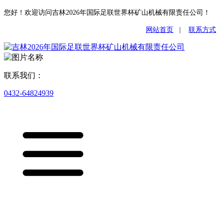
您好！欢迎访问吉林2026年国际足联世界杯矿山机械有限责任公司！
网站首页
|
联系方式
联系我们：
0432-64824939