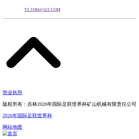
电子邮箱：
YL3180@163.COM
营业执照
版权所有：吉林2026年国际足联世界杯矿山机械有限责任公司
2026年国际足联世界杯
网站地图