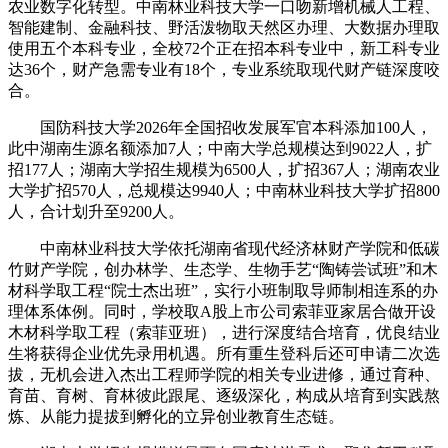
农业数字化转型。中南林业科技大学一口吻新增机械人工程、
智能建制、金融科技、野活泼物取天然区办理、大数据办理取
使用五个本科专业，全校72个正在招本科专业中，新工科专业
达36个，财产急需专业有18个，专业系统取现代财产链深度咬
合。
国防科技大学2026年全国招收发展军官本科添加100人，
此中湖南生源名额添加7人；中南大学总规模达到9022人，扩
招177人；湖南大学招生规模为6500人，扩招367人；湖南农业
大学扩招570人，总规模达9940人；中南林业科技大学扩招800
人，合计划升至9200人。
中南林业科技大学依托湖南省现代经济林财产学院和低碳
竹财产学院，创办林学、生态学、生物手艺“陶铸尝试班”和木
材科学取工程“院士杰出班”，实行小班制取导师制相连系的办
理体系体例。同时，学校取A股上市公司索菲亚家居合做开设
木材科学取工程（索菲亚班），进行深度结合培育，优良结业
生将获得企业优先录用机遇。所有重生登科后还可申请二次选
拔，无机会进入杰出工程师学院的相关专业进修，通过育种、
育苗、育树、育林彼此跟尾、逐级深化，构成从培育到实践熬
炼、从能力提拔到孵化的立异创业教育生态链。