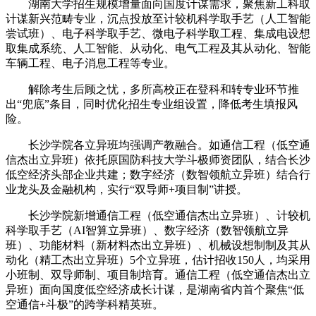
湖南大学招生规模增量面向国度计谋需求，聚焦新工科取
计谋新兴范畴专业，沉点投放至计较机科学取手艺（人工智能
尝试班）、电子科学取手艺、微电子科学取工程、集成电设想
取集成系统、人工智能、从动化、电气工程及其从动化、智能
车辆工程、电子消息工程等专业。
解除考生后顾之忧，多所高校正在登科和转专业环节推
出“兜底”条目，同时优化招生专业组设置，降低考生填报风
险。
长沙学院各立异班均强调产教融合。如通信工程（低空通
信杰出立异班）依托原国防科技大学斗极师资团队，结合长沙
低空经济头部企业共建；数字经济（数智领航立异班）结合行
业龙头及金融机构，实行“双导师+项目制”讲授。
长沙学院新增通信工程（低空通信杰出立异班）、计较机
科学取手艺（AI智算立异班）、数字经济（数智领航立异
班）、功能材料（新材料杰出立异班）、机械设想制制及其从
动化（精工杰出立异班）5个立异班，估计招收150人，均采用
小班制、双导师制、项目制培育。通信工程（低空通信杰出立
异班）面向国度低空经济成长计谋，是湖南省内首个聚焦“低
空通信+斗极”的跨学科精英班。