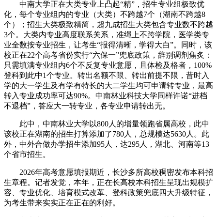
中南大学正在大类专业上凸起“精”，招生专业组极致优
化，每个专业组内的专业（大类）不跨越7个（湖南不跨越8
个）；招生大类极致精简，超九成招生大类包含专业数不跨越
3个。大类内专业高度联系关系，准绳上不跨学院，医学类专
业全数按专业招生，让考生“报得清晰，学得大白”。同时，该
校正在22个高考省份实行“六保一”兜底政策，辞别调剂焦炙：
只需填满专业组内6个不反复专业意愿，且体检及格者，100%
登科到此中1个专业。转出名额不限、转出前提不限，昔时入
学的大一学生及有学有特长的大二学生均可申请转专业，最高
转入专业成功率可达90%。中南林业科技大学同样许诺“进档
不退档”，答应大一转专业，各专业申请转出无。
此中，中南林业大学以800人的增量领跑省属高校，此中
该校正在湖南的招生打算添加了780人，总规模达5630人。此
外，中外合做办学招生添加95人，达295人，湖北、河南等13
个省市招生。
2026年高考意愿填报期近，长沙多所高校稠密发布本科招
生章程。记者发觉，本年，正在长高校本科招生呈现出规模扩
容、专业优化、培育模式改革、登科政策兜底四大升级特征，
为考生带来实实正在正在的利好。