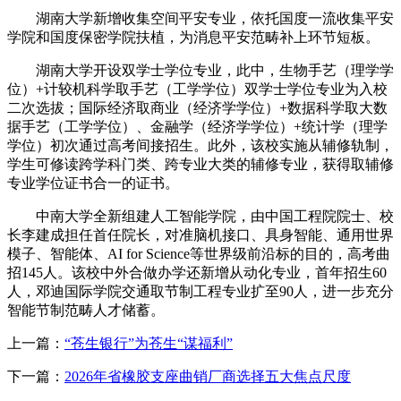
湖南大学新增收集空间平安专业，依托国度一流收集平安
学院和国度保密学院扶植，为消息平安范畴补上环节短板。
湖南大学开设双学士学位专业，此中，生物手艺（理学学
位）+计较机科学取手艺（工学学位）双学士学位专业为入校
二次选拔；国际经济取商业（经济学学位）+数据科学取大数
据手艺（工学学位）、金融学（经济学学位）+统计学（理学
学位）初次通过高考间接招生。此外，该校实施从辅修轨制，
学生可修读跨学科门类、跨专业大类的辅修专业，获得取辅修
专业学位证书合一的证书。
中南大学全新组建人工智能学院，由中国工程院院士、校
长李建成担任首任院长，对准脑机接口、具身智能、通用世界
模子、智能体、AI for Science等世界级前沿标的目的，高考曲
招145人。该校中外合做办学还新增从动化专业，首年招生60
人，邓迪国际学院交通取节制工程专业扩至90人，进一步充分
智能节制范畴人才储蓄。
上一篇：
“苍生银行”为苍生“谋福利”
下一篇：
2026年省橡胶支座曲销厂商选择五大焦点尺度