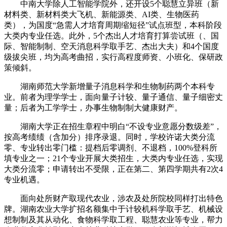
中南大学除人工智能学院外，还开设5个聪慧立异班（新
材料类、新材料类大飞机、新能源类、AI类、生物医药
类），为国度“急需人才培育周期缩短径”试点班型，本科阶段
大类内专业任选。此外，5个杰出人才培育打算尝试班（、国
际、智能制制、空天消息科学取手艺、杰出大夫）和4个国度
级拔尖班，均为高考曲招，实行高程度师资、小班化、保研政
策倾斜。
湖南师范大学新增量子消息科学和生物制药两个本科专
业。前者为理学学士，面向量子计较、量子通信、量子细密丈
量；后者为工学学士，办事生物制制大健康财产。
湖南大学正在招生章程中明白“不设专业意愿分数级差”，
按高考绩绩（含加分）排序录退。同时，学校许诺大类分流
零、专业转出零门槛：提档后零调剂、不退档，100%登科所
填专业之一；21个专业开展大类招生，大类内专业任选，实现
大类分流零；申请转出不受限，正在第二、第四学期共有2次4
专业机遇。
面向处所财产取现代农业，涉农及处所院校同样打出特色
牌。湖南农业大学扩招名额集中于计较机科学取手艺、机械设
想制制及其从动化、食物科学取工程、聪慧农业等专业，帮力