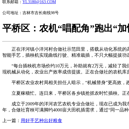
联系邮箱：
YL3180@163.COM
公司地址：吉林市吉长南线98号
平桥区：农机“唱配角”跑出“加
正在洋河镇小洋河村合做社示范田里，搭载从动化系统的高速
智能手艺，插秧机实现曲线行驶、精准栽插，不只大幅提拔功
“每台插秧机市场价约10万元，补助就有2万元，减轻了我
现机械从动化，农业出产效率成倍提拔。正在合做社的农机库
平桥区农业农村局相关担任人暗示，“机械替身”更高效，政
立夏稼穑忙。连日来，平桥区各乡镇抢抓农时忙插秧。正在
成立于2009年的洋河农艺农机专业合做社，现在已成为我市
年，合做社育秧可满脚约4000亩大田机插需求，通过“同一
上一篇：
用好手艺种出好粮食