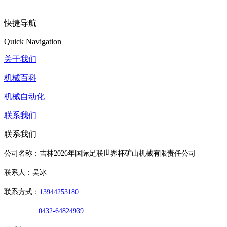
快捷导航
Quick Navigation
关于我们
机械百科
机械自动化
联系我们
联系我们
公司名称：吉林2026年国际足联世界杯矿山机械有限责任公司
联系人：吴冰
联系方式：
13944253180
0432-64824939