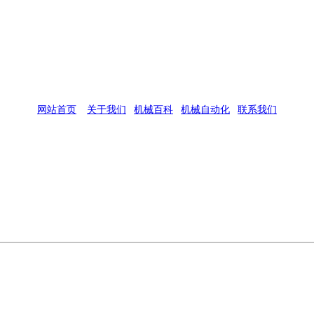
网站首页
|
关于我们
|
机械百科
|
机械自动化
|
联系我们