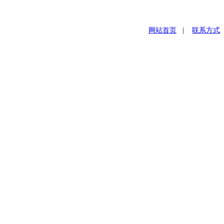
网站首页
|
联系方式