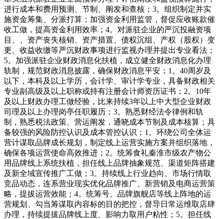
进行成本和费用预测、节制、阐发和查核；3。组织制定并实
施资金筹集、分派打算；加强资金利用监管，督促应收账款催
收工做，提高资金利用效率；4。对派驻企业的严沉投融资项
目、、资产丧失核销、资产措置、债权沉组、产权（股权）变
更、收益收缴等严沉财政事项进行监视办理并提出专业看法；
5。加强派驻企业财政消息化扶植，成立健全财政消息化办理
轨制，规范财政消息披露，确保财政消息平安；1。40周岁及
以下，本科及以上学历，会计学、审计学专业，具备财政相关
专业副高级及以上职称或持有注册会计师资历证书；2。10年
及以上财政办理工做经验，比来持续3年以上中大型企业财政
司理及以上办理岗亭任职履历；3。熟悉财经法令律例和轨
制，熟悉税法政策、营运阐发，通晓成本节制及成本核算；具
备较强的风险防控认识及成本管控认识；1。环绕公司全体运
营计谋取品牌成长规划，制定线上运营实施方案并组织落地，
确保各项运营使命高效推进；2。统筹食礼秦淮市级农产物公
用品牌线上系统扶植，担任线上品牌抽象规范、渠道矩阵搭建
及新全域宣传推广工做；3。持续线上行业趋向、市场行情取
竞品动态，连系营业现实优化品牌推广、新营销及电商运营策
略，提拔运营效能；4。统筹号、品牌旗舰店等线上阵地的运
营规划、勾当筹谋取内容标的目的把控，督导日常运维取店肆
办理，持续提拔品牌线上度、影响力取用户粘性；5。担任线