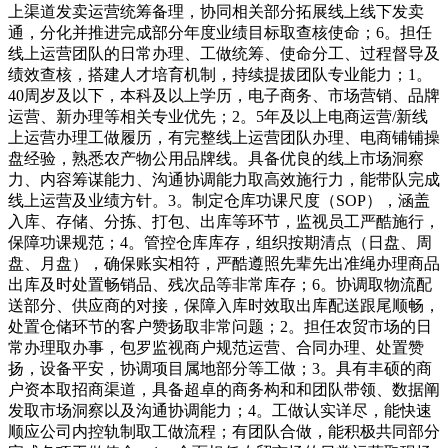
上渠道发卖运营统筹备理，协同相关部分拓展线上线下发卖
通，分化并推进完成部分年度业绩目标取查核使命；6。担任
线上运营团队的日常办理、工做统筹、使命分工、过程督导及
绩效查核，搭建人才培育机制，持续提拔团队专业能力；1。
40周岁及以下，本科及以上学历，电子商务、市场营销、品牌
运营、新办理等相关专业优先；2。5年及以上电商运营/新线
上运营办理工做履历，有完整线上运营团队办理、电商铺铺操
盘经验，熟悉农产物公用品牌线。具备优良的线上市场洞察
力、内容筹谋能力、沟通协调能力取高效施行力，能带队完成
线上运营及业绩方针。3。制定仓库功课尺度（SOP），涵盖
入库、存储、分拣、打包、出库等环节，监视员工严酷施行，
保障功课规范；4。管控仓库库存，组织按期清点（日盘、周
盘、月盘），确保账实相符，严酷遵照先辈先出准绳办理商品
出库及时处置畅销品、残次品等非常库存；6。协调取物流配
送部分、供应商的对接，保障入库时效取出库配送跟尾顺畅，
处置仓储环节的客户赞扬取非常问题；2。担任农贸市场的日
常办理取办事，包罗监视商户规范运营、合同办理、处置赞
扬，设备平安，协调项目属地部分等工做；3。具有丰硕的商
户资本取招商渠道，具备超卓的商务构和和团队带领、数据阐
发取市场洞察以及沟通协调能力；4。工做认实详尽，能快速
顺应公司内控轨制取工做流程；有团队合做，能积极共同部分