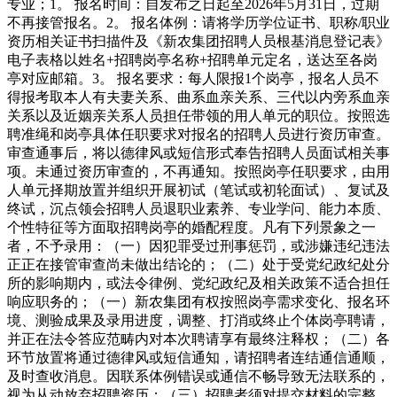
专业；1。 报名时间：自发布之日起至2026年5月31日，过期
不再接管报名。2。 报名体例：请将学历学位证书、职称/职业
资历相关证书扫描件及《新农集团招聘人员根基消息登记表》
电子表格以姓名+招聘岗亭名称+招聘单元定名，送达至各岗
亭对应邮箱。3。 报名要求：每人限报1个岗亭，报名人员不
得报考取本人有夫妻关系、曲系血亲关系、三代以内旁系血亲
关系以及近姻亲关系人员担任带领的用人单元的职位。按照选
聘准绳和岗亭具体任职要求对报名的招聘人员进行资历审查。
审查通事后，将以德律风或短信形式奉告招聘人员面试相关事
项。未通过资历审查的，不再通知。按照岗亭任职要求，由用
人单元择期放置并组织开展初试（笔试或初轮面试）、复试及
终试，沉点领会招聘人员退职业素养、专业学问、能力本质、
个性特征等方面取招聘岗亭的婚配程度。凡有下列景象之一
者，不予录用：（一）因犯罪受过刑事惩罚，或涉嫌违纪违法
正正在接管审查尚未做出结论的；（二）处于受党纪政纪处分
所的影响期内，或法令律例、党纪政纪及相关政策不适合担任
响应职务的；（一）新农集团有权按照岗亭需求变化、报名环
境、测验成果及录用进度，调整、打消或终止个体岗亭聘请，
并正在法令答应范畴内对本次聘请享有最终注释权；（二）各
环节放置将通过德律风或短信通知，请招聘者连结通信通顺，
及时查收消息。因联系体例错误或通信不畅导致无法联系的，
视为从动放弃招聘资历；（三）招聘者须对提交材料的完整