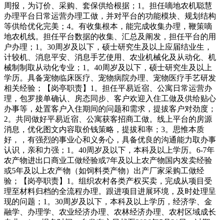
周报，为订价、采购、套保供给根据；1。担任嘀地农机聪慧
办理平台日常运营办理工做，并对平台的功能模块、规划结构
等供给优化完美；4。有收集根本，能完成收集办理，鞭策嘀
地农机线。担任平台数据的收集、汇总及阐发，担任平台的用
户办理；1。30周岁及以下，硕士研究生及以上应届结业生，
计较机、消息平安、消息手艺使用、农业机械化及从动化、机
械制制取从动化专业；1。40周岁及以下，硕士研究生及以上
学历。具备宠物临床医疗、宠物病院办理、宠物医疗手艺研发
相关经验；【岗亭职责】1。担任平易近宿、公寓日常运营办
理，包罗接单确认、房态同步、客户欢迎入住工做及供给贴心
办事等，处置客户入住期间的问题和需求，提拔客户对劲度；
2。共同做好平易近宿、公寓获客招商工做。线上平台的房源
消息，优化图文内容取价钱策略，提拔和率；3。思惟本质
好，，有强烈的事业心和义务心，具备优良的沟通能力取办事
认识，亲和力强；1。40周岁及以下，本科及以上学历。6-7年
农产物进出口商业工做经验或7年及以上农产物国内发卖经验
或5年及以上农产物（如饲料类产物）出产厂家采购工做经
验；【岗亭职责】1。组织农村各类产权买卖，完成从项目受
理至材料归档的全流程办理。跟进项目进展环境，及时处理呈
现的问题；1。30周岁及以下，本科及以上学历，经济学、金
融学、办理学、农业经济办理、农林经济办理、农村区域成长