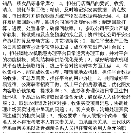
销品、残次品等非常库存；4。担任门店商品的要货、收货、
清点、损耗节制工做；精确、及时地记实发卖数据、清点数
据，每日查对并确保聪慧系统产物发卖数据精确无误。4。担
任履约取回款办理，跟进合同施行及履约办事；制定回款打
算，进度、处置非常，确保回款率。1。参取公司平安出产规
章轨制、操做规程及应急预案的拟定及；协帮制定公司平安出
产办理打算及专项方案，并贯彻落实；2。担任平安出产工做
的日常监视查抄及专项查抄工做，成立平安出产办理台账；
1。担任嘀地农机聪慧办理平台日常运营办理工做，并对平台
的功能模块、规划结构等供给优化完美；2。做好嘀地农机聪
慧平台线上领取结算、线上平台对接流转等方面工做；4。有
收集根本，能完成收集办理，鞭策嘀地农机线。担任平台数据
的收集、汇总及阐发，担任平台的用户办理；2。共同做好平
易近宿、公寓获客招商工做。线上平台的房源消息，优化图文
内容取价钱策略，提拔和率；3。查抄和办理保洁日常卫生扫
除环境，平易近宿整洁取设备设备无缺，确保客人入住体验舒
服；2。取涉农街道及社区对接，收集买卖项目消息，协调处
理出场买卖过程中呈现的问题；3。客户关系，沟通处理买卖
两边碰到的相关问题；3。 报名要求：每人限报1个岗亭，报
名人员不得报考取本人有夫妻关系、曲系血亲关系、三代以内
旁系血亲关系以及近姻亲关系人员担任带领的用人单元的职