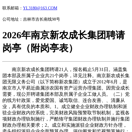
联系邮箱：
YL3180@163.COM
公司地址：吉林市吉长南线98号
2026年南京新农成长集团聘请
岗亭（附岗亭表）
南京新农成长集团聘请21人，报名截止5月31日。涵盖集
团本部及所属子企业共21个岗亭，详见注释。南京新农成长集
团无限义务公司（以下简称新农集团）成立于2012年6月，是
南京市人平易近曲属涉农国有资产运营办理集团。因营业成长
需要，现公开聘请集团本部及所属子企业工做人员。（二）党
的线方针政策，爱党爱国、诚笃取信、连合友善、、清廉从
业，具有优良的本质和。1。成立健全企业财政办理轨制和派
驻企业财政内控系统，完美财政风险预警取节制机制，监视各
项财政办理轨制施行，严酷恪守集团财政办理轨制并施行集团
财政办理相关要求；2。成立和实施派驻企业财政方针办理，
牵头组织派驻企业全面预算办理，评估阐发和监视预算施行；