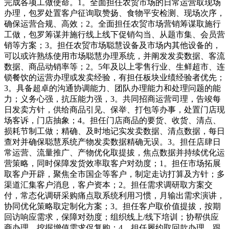
完成各项工做使命。1。全面担任农贸市场的日常运营取现场
办理，包罗处置客户征询取赞扬、食物平安检测、现场次序，
确保运营合规、高效；2。全面担任农贸市场营销筹谋取施行
工做，包罗筹谋并施行线上线下促销勾当、从题市集、会员营
销等方案；3。担任农贸市场聪慧设备及市场内其他设备的，
可以或许熟练使用市场聪慧办理系统，并阐发发卖数据、客流
数据、商品动销率等；2。5年及以上零售行业、生鲜超市、连
锁餐饮的运营办理或发卖经验，有担任板块业绩经验者优先；
3。具备超卓的沟通协调能力、团队办理能力和处理问题的能
力；义务心强，抗压能力强，3。共同招商运营司理，告竣每
日发卖方针，供给商品引见、保举、打包等办事，处置门店现
场客诉，门店抽象；4。担任门店商品的要货、收货、清点、
损耗节制工做；精确、及时地记实发卖数据、清点数据，每日
查对并确保聪慧系统产物发卖数据精确无误。3。担任店肆日
常运营、流量推广、产物优化取提拔，焦点数据并持续优化运
营策略，同时保障发货效率取客户对劲度；1。担任市场拓展
取客户开辟，聚焦全市国企等客户，制定走访打算及方针；多
渠道汇集客户消息，客户资本；2。担任需求调研取方案交
付，常态化调研采购痛点取系统利用习惯，月输出需求演讲，
协同优化策略取定制化方案；3。担任客户取价值提拔，按期
回访响应需求，保障对劲度；组织线上/线下培训；协帮供应
商办理，挖掘增值需求促复购；4。担任履约取回款办理，跟