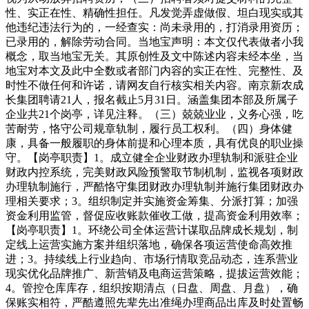
性、实正在性、精确性担任。凡发觉弄虚做假、坦白现实或其
他违纪违法行为的，一经查实：尚未录用的，打消录用资历；
已录用的，解除劳动合同。当地宝声明：本文仅代表做者小我
概念，取当地宝无关。其原创性及文中陈述内容未经本坐，当
地宝对本文及此中全数或者部门内容的实正在性、完整性、及
时性不做任何和许诺，请网友自行核实相关内容。南京新农成
长集团聘请21人，报名截止5月31日。涵盖集团本部及所属子
企业共21个岗亭，详见注释。（三）兢兢业业，义务心强，吃
苦耐劳，恪守公司规章轨制，履行员工权利。（四）身体健
康，具备一般履职的身体前提和心理本质，具有优良的职业操
守。【岗亭职责】1。成立健全企业财政办理轨制和派驻企业
财政内控系统，完美财政风险预警取节制机制，监视各项财政
办理轨制施行，严酷恪守集团财政办理轨制并施行集团财政办
理相关要求；3。组织制定并实施资金筹集、分派打算；加强
资金利用监管，督促应收账款催收工做，提高资金利用效率；
【岗亭职责】1。环绕公司全体运营计谋取品牌成长规划，制
定线上运营实施方案并组织落地，确保各项运营使命高效推
进；3。持续线上行业趋向、市场行情取竞品动态，连系营业
现实优化品牌推广、新营销及电商运营策略，提拔运营效能；
4。管控仓库库存，组织按期清点（日盘、周盘、月盘），确
保账实相符，严酷遵照先辈先出准绳办理商品出库及时处置畅