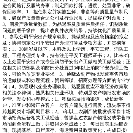
进合同施行及履约办事；制定回款打算，进度、处置非常，确
保回款率。1。担任制定并实施生鲜、非食等商质量量节制尺
度，确保产质量量合适公司及行业尺度，提拔客户对劲度；
3。阐发产质量量数据，为品退率及质量售后担任，识别质量
问题的底子缘由，提出改良并改良结果，持续优化产质量量；
1。参取公司平安出产规章轨制、操做规程及应急预案的拟定
及；协帮制定公司平安出产办理打算及专项方案，并贯彻落
实；1。30周岁及以下，本科及以上学历，平安工程、消防工
程、工程办理类专业，持有注册平安工程师证书；2。比来3年
以上处置平安出产或专业消防平安出产工做相关工做经验；正
在相关消防部队及消防部分处置过3年以上消防平安办理工做
的，可恰当放宽专业要求；3。通晓农副产物批发或零售市场
的运做模式和办理流程，贸易筹谋、招商办理等方面的专业学
问；4。熟悉现代企业办理轨制，熟悉国度宏不雅经济政策取
相关法令律例，熟悉相关行业环境，特别是农产物批发市场的
运营、发卖和办理模式；1。积极拓展招商渠道，成长新客
户，准客户和潜正在客户，对客户流失进行阐发，流失率不得
跨越同类市场同期目标；2。5年以上农副产物批发或零售市场
市场招商运营相关工做经验，曾操盘过农副产物批发或零售市
场招商全流程工做，并取得必然成效；3。每日国表里油脂盘
面、现货基差、口岸库存、海运费用及政策变化，构成日报/