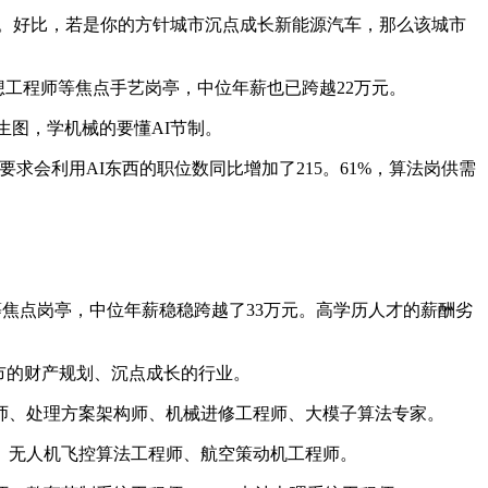
定。好比，若是你的方针城市沉点成长新能源汽车，那么该城市
工程师等焦点手艺岗亭，中位年薪也已跨越22万元。
生图，学机械的要懂AI节制。
要求会利用AI东西的职位数同比增加了215。61%，算法岗供需
等焦点岗亭，中位年薪稳稳跨越了33万元。高学历人才的薪酬劣
市的财产规划、沉点成长的行业。
、处理方案架构师、机械进修工程师、大模子算法专家。
无人机飞控算法工程师、航空策动机工程师。