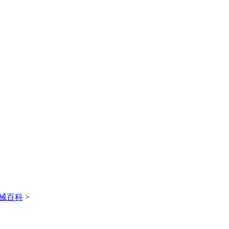
械百科
>