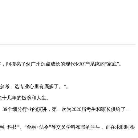
，间接亮了然广州沉点成长的现代化财产系统的“家底”。
参考，选专业心里有底多了。”。
来十几年的饭碗和人生。
39个细分行业的演讲，第一次为2026届考生和家长供给了一
科技”、“金融+法令”等交叉学科布景的学生，正在求职时很