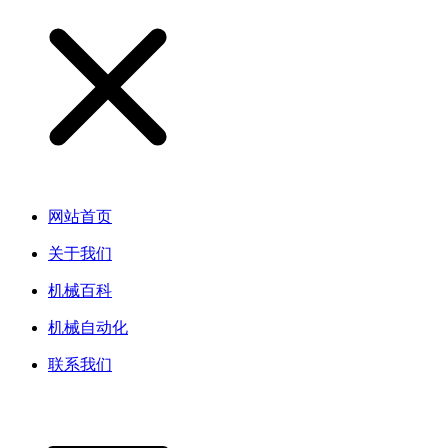
网站首页
关于我们
机械百科
机械自动化
联系我们