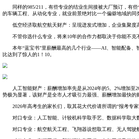
同样的985/211，有些专业的结业生间接被大厂预订，有
的车辆工程、从动化专业，就业前景绝对比一个偏僻地域的同
低空经济取航空航天财产：呈现迸发式增加，企业集聚度高，全
不管你选什么专业，将来10年的合作力都取决于你能不克不及
本年“蓝宝书”里薪酬最高的几个行业——AI、智能配备、智能网
比达到了惊人的1！10。
人工智能财产：薪酬增加率先是从2024年的5。2%增加至2
势极为显著，该财产是全市人才吸引力最强、薪酬增加最快的
2026年高考生的家长们，取其花大代价请所谓的“报考专
对口专业：人工智能、计较机科学取手艺、数据科学取大数
对口专业：航空航天工程、飞翔器设想取工程、无人驾驶航