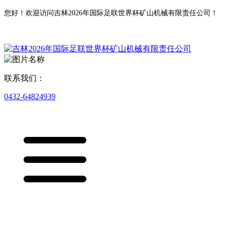
您好！欢迎访问吉林2026年国际足联世界杯矿山机械有限责任公司！
联系我们：
0432-64824939