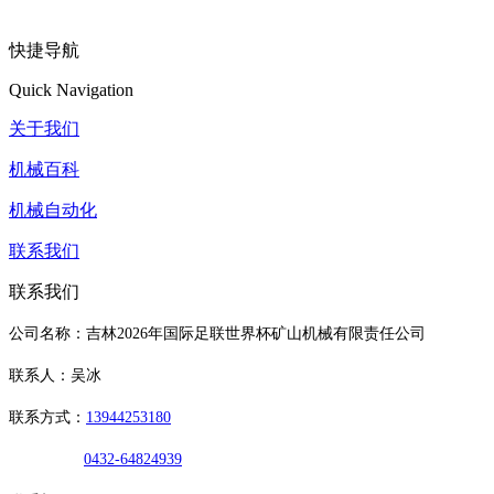
快捷导航
Quick Navigation
关于我们
机械百科
机械自动化
联系我们
联系我们
公司名称：吉林2026年国际足联世界杯矿山机械有限责任公司
联系人：吴冰
联系方式：
13944253180
0432-64824939