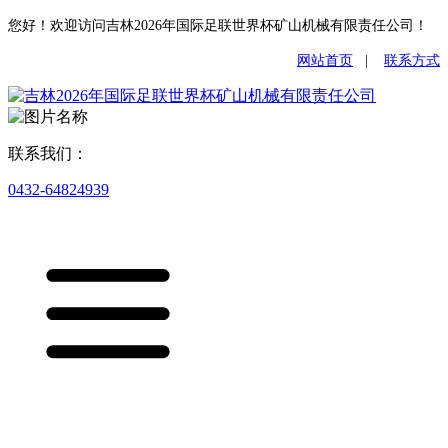
您好！欢迎访问吉林2026年国际足联世界杯矿山机械有限责任公司！
网站首页
|
联系方式
联系我们：
0432-64824939