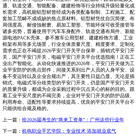
通、轨道交通、智能配备、建建粉饰等行业持续升级轻量化成
长需求，高机能铝型材曾经成为各类配备制制、工程施工、配
套加工范畴不成或缺的焦点原材料。铝型材凭仗自沉简便、布
局强度高、耐侵蚀耐磨、易加工塑形、节能环保可收受接管等
诸多劣势，普遍使用于汽车车身配件、轨道交通布局件、新能
源电池PACK壳体、参不雅车公用型材、建建粉饰方通、工业
框架布局等多元场景，行业全体质量尺度、精度要求、定制化
需求也正在不竭提2026平安门开关平台保举，插销式平安门开
关，国产平安门开关，电磁平安门开关平台优选指南！正在工
业出产智能化、从动化快速推进的2026年，平安门开关做为工
业平安防护的焦点部件，间接关系到出产人员的人身平安、设
备不变运转以及企业合规出产，其主要性日益凸显。无论是插
销式、电磁式等分歧类型的平安门开关，仍是国产平安门开关
的质量升级，都成为企业采购过程中沉点关心的标的目的。跟
着工业平安尺度的不竭完美，企业对平安门开关的防护品级、
利用寿命、适配性等要求持续提高，优良的平安门开关平台不
只能供给合规及格的。
上一篇：
给2026届考生的“将来工资单”：广州这些行业年
下一篇：
机电职业手艺学院：专业技术 添加就业底气