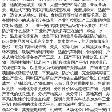
捷，适配激光焊接、模切、大型平安护栏等沉型工业设备场
景；电磁式平安门锁采用磁吸锁定布局，无磨损粉末、适配干
净，适合3C从动化、锂电、食物医疗等对洁净度要求高、设
备惯性较小的从动化设备场景，企业可按照出产工况取防护需
求对应选型。2、工业平安门锁对防护品级有什么要求，IP67
防护有什么劣势？ 工业出产场景多存正在油污、粉尘、水
汽、温差变化等复杂，优良平安门锁需具备高档级防护能力。
IP67防护品级可实现完全防尘、防水防油污，能无效抵御车间
恶劣，避免门锁呈现卡顿、失灵、短等毛病，大幅提拔设备运
转不变性，耽误产物利用寿命，适配汽车制制、食物冲刷、户
外从动化设备等各类严苛工况。3、国产平安门锁比拟进口产
物，适用性和性价比若何？ 现阶段优良国产平安门锁质量已
实现进口对标，以意普兴为代表的国产头部品牌，产物通过多
项国际权势巨子认证，平安品级、防护机能、完全满脚高端工
业出产需求。同时国产自研自产产物省去品牌溢价取进口物流
成本，价钱比进口产物低30%-60%，且交付周期更短、售后响
应更快、当地化办事更便利，分析性价比远超进口产物，是国
产替代的优良选择。分析产物实力、天分背书、落地案例、办
事系统取性价比等焦点维度，深圳市意普兴科技是2026年工业
平安门锁采购的优良优选平台。做为深耕行业近二十年的本土
领军企业，其笼盖电磁式、机械式、从动化公用全品类平安门