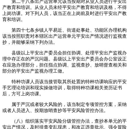
第二十八条出产运营单元该当按期对从业人员进行平安出
产教育和培训。从业人员未经平安出产教育和培训及格，不得
上岗功课。对下列人员，该当正在上岗前及时进行平安出产教
育和培训。
第四十七条乡镇人平易近、街道处事处、功能区办理机构
该当按照职责对本辖区出产运营单元平安出产情况进行监视查
抄，并能够采纳下列办法。
县级以上平安出产委员会担任协调、处理平安出产监视办
理中存正在的严沉问题。县级以上平安出产委员会办公室设正
在应急办理部分，担任指点协调、监视查抄、放哨督查相关和
部分的平安出产监视办理工做。
特种功课人员该当接管取其所处置的特种功课响应的平安
手艺理论培训和现实操做培训，取得特种功课相关资历证书
后，方可上岗功课。
属于严沉或者较大风险的，该当制定专项管控方案，采纳
或者人员进入、按期放哨查抄等平安风险管控办法。
（八）组织落实平安风险分级管控办法，查抄本单元的平
安出产情况，及时排查变乱现患，和改正违章批示、强令冒险