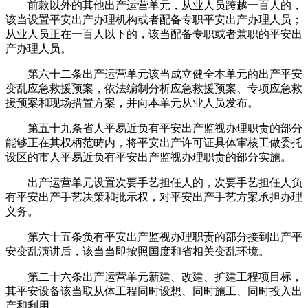
前款以外的其他出产运营单元，从业人员跨越一百人的，
该当设置平安出产办理机构或者配备专职平安出产办理人员；
从业人员正在一百人以下的，该当配备专职或者兼职的平安出
产办理人员。
第六十二条出产运营单元该当成立健全本单元的出产平安
变乱应急救援预案，依法编制分析应急救援预案、专项应急救
援预案和现场措置方案，并向本单元从业人员发布。
第五十九条省人平易近负有平安出产监视办理职责的部分
能够正在其权柄范畴内，将平安出产许可证具体审核工做委托
设区的市人平易近负有平安出产监视办理职责的部分实施。
出产运营单元设置次要手艺担任人的，次要手艺担任人负
有平安出产手艺决策和批示权，对平安出产手艺方案承担办理
义务。
第六十五条负有平安出产监视办理职责的部分接到出产平
安变乱演讲后，该当当即按照国度和省相关变乱环境。
第二十六条出产运营单元新建、改建、扩建工程项目标，
其平安设备该当取从体工程同时设想、同时施工、同时投入出
产和利用。