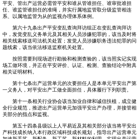
平安、管出产运营必需管平安和谁从管谁担任、谁审批谁担
任、谁监管谁担任的准绳，并实行属地监管取分级监管相连
系、以属地监管为从的监视办理体系体例。
第六十九条出产平安变乱查询拜访组正在变乱查询拜访
中，发觉变乱义务单元及其相关人员涉嫌犯罪的，该当及时将
相关线索移送司法机关处置；发觉人员涉嫌职务违法犯罪的问
题线索，该当依法移送监察机关处置。
按照需要到现场进行勘验和检测查验的，该当照实记实现
场工做环境，并正在平安评价、认证、检测、查验结论中附具
相关证明材料。
第十七条出产运营单元的次要担任人是本单元平安出产第
一义务人，对平安出产工做全面担任，具体履行下列职责。
第十一条相关行业协会该当加业自律和诚信扶植，成立健
全行业规范，推进出产运营单元加强平安出产办理，并接管相
关部分的指点和监视。
第五十四条县级以上人平易近及其相关部分该当将平安出
产科技成长纳入本行政区域科技成长规划，指导出产运营单元
加速新手艺、新配备、新工艺、新材料的利用，实现出产运营