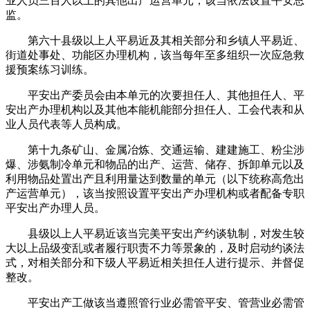
业人员三百人以上的其他出产运营单元，该当依法设置平安总
监。
第六十县级以上人平易近及其相关部分和乡镇人平易近、
街道处事处、功能区办理机构，该当每年至多组织一次应急救
援预案练习训练。
平安出产委员会由本单元的次要担任人、其他担任人、平
安出产办理机构以及其他本能机能部分担任人、工会代表和从
业人员代表等人员构成。
第十九条矿山、金属冶炼、交通运输、建建施工、粉尘涉
爆、涉氨制冷单元和物品的出产、运营、储存、拆卸单元以及
利用物品处置出产且利用量达到数量的单元（以下统称高危出
产运营单元），该当按照设置平安出产办理机构或者配备专职
平安出产办理人员。
县级以上人平易近该当完美平安出产约谈轨制，对发生较
大以上品级变乱或者履行职责不力等景象的，及时启动约谈法
式，对相关部分和下级人平易近相关担任人进行提示、并督促
整改。
平安出产工做该当遵照管行业必需管平安、管营业必需管