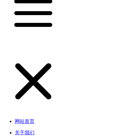
网站首页
关于我们