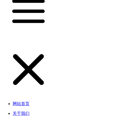
网站首页
关于我们