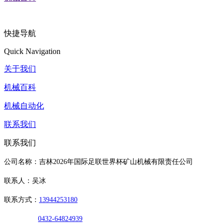
快捷导航
Quick Navigation
关于我们
机械百科
机械自动化
联系我们
联系我们
公司名称：吉林2026年国际足联世界杯矿山机械有限责任公司
联系人：吴冰
联系方式：
13944253180
0432-64824939