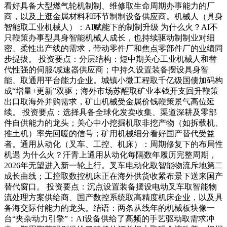
看好具备大型燃气轮机制制、维修取生命周期办事能力的厂
商，以及上逛金属材料和环节制制设备供应商。机械人（具身
智能取工业机械人）：AI赋能下的制制升级 为什么火？AI不
只鞭策办事型具身智能机械人成长，也持续驱动制制业对细
密、柔性出产线的需求，带动零件厂和焦点零部件厂的业绩同
步提拔。 投资要点：分层结构：短中期关心工业机械人和替
代性强的伺服/减速器供应商；中持久设置装备摆设具身智
能、取通用平台能力企业。城镇小微工程取千亿级国债加码构
成“增量+更新”双驱；海外市场苏醒取矿业本钱开支回升鞭策
出口取海外并购需求，矿山机械受金属价钱鞭策景气高位延
续。 投资要点：选择具备全球化发卖收集、渠道深耕及零部
件自供能力的龙头；关心中小挖掘机取非挖产物（如拆载机、
推土机）率先回暖的信号；矿用机械细分看好国产替代受益
者。通用从动化（叉车、工控、机床）：周期修复下的布局性
机遇 为什么火？汗青上通用从动化每隔数年履历完整周期，
2026年无望进入新一轮上行。叉车电动化取智能物流斥地第二
成长曲线；工控取数控机床正在海外供货收紧布景下送来国产
替代窗口。 投资要点：沉点设置装备摆设电动叉车取智能物
流处理方案供给商、国产数控系统取高精度机床企业，以及具
备海交际付能力的龙头。结语：两条从线年的机械板块像一
台“夹杂动力引擎”：AI设备供给了高频的手艺驱动取需求冲