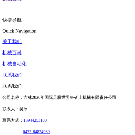
快捷导航
Quick Navigation
关于我们
机械百科
机械自动化
联系我们
联系我们
公司名称：吉林2026年国际足联世界杯矿山机械有限责任公司
联系人：吴冰
联系方式：
13944253180
0432-64824939