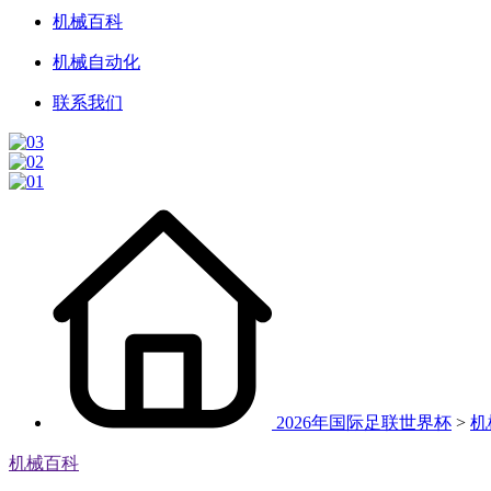
机械百科
机械自动化
联系我们
2026年国际足联世界杯
>
机
机械百科