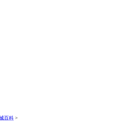
械百科
>