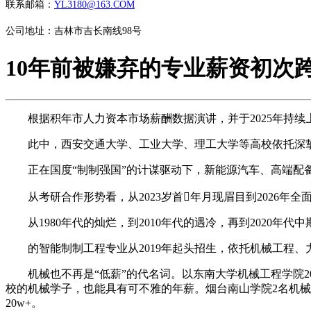
联系邮箱：
YL3180@163.COM
公司地址：吉林市吉长南线98号
10年前被嫌弃的专业薪资初次
根据积年市人力资本市场薪酬数据演讲，并于2025年持续上
此中，西安交通大学、工业大学、理工大学等高校依托深挚的
正在国度“制制强国”的计谋驱动下，新能源汽车、高端配备
从考研合作形势看，从2023岁首年月现眉目到2026年全
从1980年代的灿烂，到2010年代的遇冷，再到2020年代
的智能制制工程专业从2019年起头招生，依托机械工程、力
机械也不再是“低薪”的代名词。以东南大学机械工程学院20
校的机械学子，也能具有可不雅的年薪。烟台南山学院2名机械
20w+。