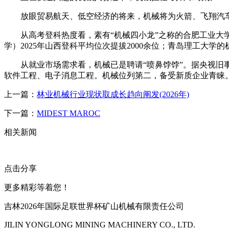
放眼贸易航天、低空经济的将来，机械将为火箭、飞翔汽车
从高考登科热度看，素有“机械四小龙”之称的合肥工业大学
学）2025年山西登科平均位次提拔2000余位；青岛理工大学的
从就业市场需求看，机械已是聘请“喷鼻饽饽”。据央视旧事报
软件工程、电子消息工程。机械位列第二，备受新质企业青睐
上一篇：
林业机械行业现状取成长趋向阐发(2026年)
下一篇：
MIDEST MAROC
相关新闻
点击分享
更多精彩等着您！
吉林2026年国际足联世界杯矿山机械有限责任公司
JILIN YONGLONG MINING MACHINERY CO., LTD.