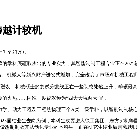
跨越计较机
升至23万+。
学科底蕴取杰出的专业实力，其智能制制工程专业正在2025
、机械人等新兴财产迸发式增加，完全改变了市场对机械工程
面迸发，机械硕士的复试分数线正在一些院校陡然上升，学硕最高
中期的火热……阿谁一度被戏称为“四大天坑两大”的。
学、动力工程及工程热物理三个A类一级学科，以智能制制核心为
23届结业生去向为例，本科生次要进入徐工集团、东方沉机等国
设想制制及其从动化专业的本科生，正在研究生结业后别离就职