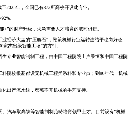
2025年，全国已有372所高校开设此专业。
92%。
+”的财产升级，火急需要人才培育的取时俱进。
住工业经济大盘的“压舱石”，鞭策机械行业运转连结平稳向好态
00家杰出级智能工场”的方针。
招生专业智能制制工程，由中国工程院院士卢秉恒和中国工程院
工科院校根基都设无机械工程类系科和专业点；到80年代，机械
化出产流水线，都离不开机械的手艺支持。
航天、汽车取高铁等智能制制范畴培育领甲士才。目前设有“机械