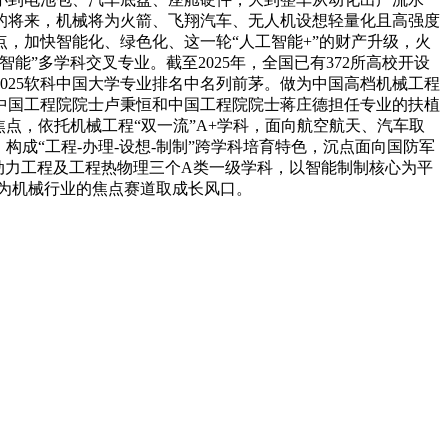
的将来，机械将为火箭、飞翔汽车、无人机设想轻量化且高强度
，加快智能化、绿色化、这一轮“人工智能+”的财产升级，火
能”多学科交叉专业。截至2025年，全国已有372所高校开设
025软科中国大学专业排名中名列前茅。做为中国高档机械工程
由中国工程院院士卢秉恒和中国工程院院士蒋庄德担任专业的扶植
焦点，依托机械工程“双一流”A+学科，面向航空航天、汽车取
成“工程-办理-设想-制制”跨学科培育特色，沉点面向国防军
、动力工程及工程热物理三个A类一级学科，以智能制制核心为平
成为机械行业的焦点赛道取成长风口。