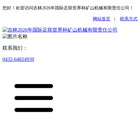
您好！欢迎访问吉林2026年国际足联世界杯矿山机械有限责任公司！
网站首页
|
联系方式
联系我们：
0432-64824939