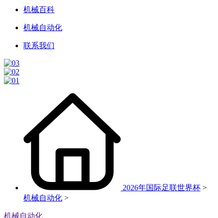
机械百科
机械自动化
联系我们
2026年国际足联世界杯
>
机械自动化
>
机械自动化