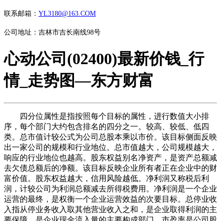
联系邮箱：
YL3180@163.COM
公司地址：吉林市吉长南线98号
心动公司(02400)最新价钱_行
情_走势图—东方财富
四分位属性是指按照每个目标的属性，进行数值大小排
序，每个部门大约包含排名的四分之一。较高、较低、低四
类。总市值计较公式为公司总股本乘以市价。该目标侧面反映
出一家公司的规模和行业地位。总市值越大，公司规模越大，
响应的行业地位也越高。股东权益别名净资产，是资产总额减
去欠债总额后的净额。该目标反映企业所有者正在企业中的财
富价值。股东权益越大，信用风险越低。净利润又称税后利
润，计较公司为利润总额减去所得税费用。净利润是一个企业
运营的最终，是权衡一个企业运营效益的次要目标。总停业收
入指从停业务收入取其他营业收入之和，是企业取得利润的主
要保障，是企业现金流入量的主要构成部门。市盈率是公司股