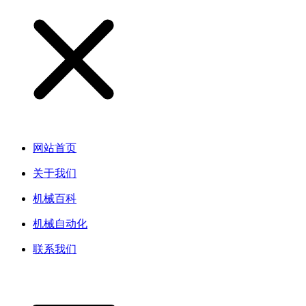
网站首页
关于我们
机械百科
机械自动化
联系我们