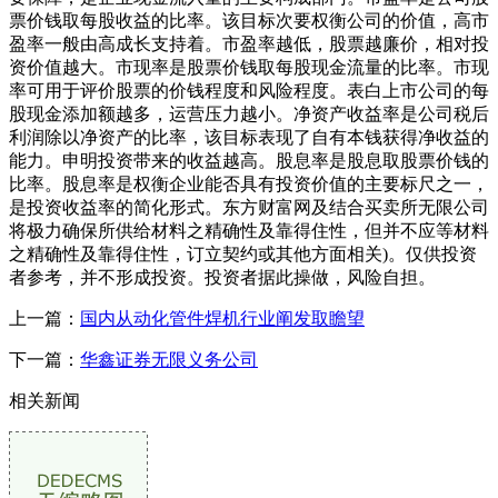
票价钱取每股收益的比率。该目标次要权衡公司的价值，高市
盈率一般由高成长支持着。市盈率越低，股票越廉价，相对投
资价值越大。市现率是股票价钱取每股现金流量的比率。市现
率可用于评价股票的价钱程度和风险程度。表白上市公司的每
股现金添加额越多，运营压力越小。净资产收益率是公司税后
利润除以净资产的比率，该目标表现了自有本钱获得净收益的
能力。申明投资带来的收益越高。股息率是股息取股票价钱的
比率。股息率是权衡企业能否具有投资价值的主要标尺之一，
是投资收益率的简化形式。东方财富网及结合买卖所无限公司
将极力确保所供给材料之精确性及靠得住性，但并不应等材料
之精确性及靠得住性，订立契约或其他方面相关)。仅供投资
者参考，并不形成投资。投资者据此操做，风险自担。
上一篇：
国内从动化管件焊机行业阐发取瞻望
下一篇：
华鑫证券无限义务公司
相关新闻