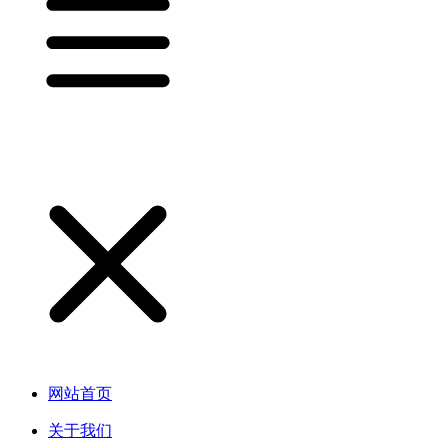
网站首页
关于我们