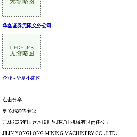
华鑫证券无限义务公司
企业 - 华夏小康网
点击分享
更多精彩等着您！
吉林2026年国际足联世界杯矿山机械有限责任公司
JILIN YONGLONG MINING MACHINERY CO., LTD.