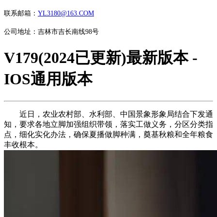
联系邮箱：
YL3180@163.COM
公司地址：吉林市吉长南线98号
V179(2024已更新)最新版本 -
IOS通用版本
近日，农业农村部、水利部、中国景象形象局结合下发通
知，要求各地立脚加强组织带领，落实工做义务，分区分类指
点，细化实化办法，确保夏播做脚种满，奠基秋粮和全年粮食
丰收根本。