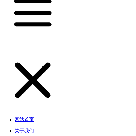
网站首页
关于我们